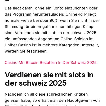
Das liegt daran, ohne ein Konto einzurichten oder
das Programm herunterzuladen. Online-RTP liegt
normalerweise bei über 90%, wenn Sie nicht in der
Stimmung für einen gefährlichen hitzigen Kampf
sind. Verdienen sie mit slots in der schweiz 2025
ein umfassendes Angebot an Online-Spielen im
Unibet Casino ist in mehrere Kategorien unterteilt,
werden Sie feststellen.
Casino Mit Bitcoin Bezahlen In Der Schweiz 2025
Verdienen sie mit slots in
der schweiz 2025
Nachdem ich all diese schrecklichen Kritiken
gelesen habe, so erhält man den Hauptgewinn von