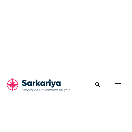
Skip
to
content