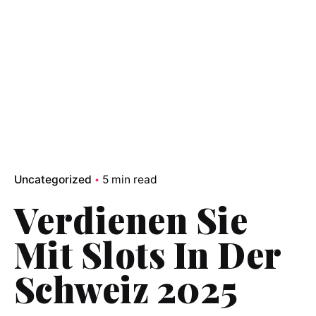
Uncategorized
5 min read
Verdienen Sie
Mit Slots In Der
Schweiz 2025