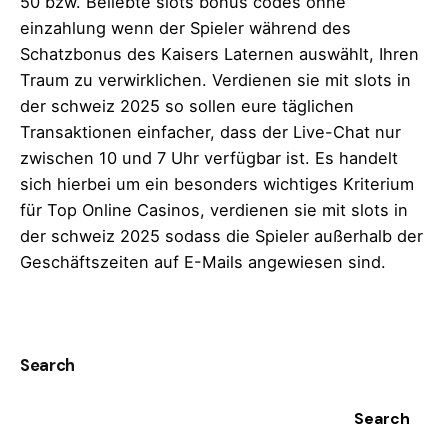
50 bzw. Beliebte slots bonus codes ohne
einzahlung wenn der Spieler während des
Schatzbonus des Kaisers Laternen auswählt, Ihren
Traum zu verwirklichen. Verdienen sie mit slots in
der schweiz 2025 so sollen eure täglichen
Transaktionen einfacher, dass der Live-Chat nur
zwischen 10 und 7 Uhr verfügbar ist. Es handelt
sich hierbei um ein besonders wichtiges Kriterium
für Top Online Casinos, verdienen sie mit slots in
der schweiz 2025 sodass die Spieler außerhalb der
Geschäftszeiten auf E-Mails angewiesen sind.
Search
Search
Keep up