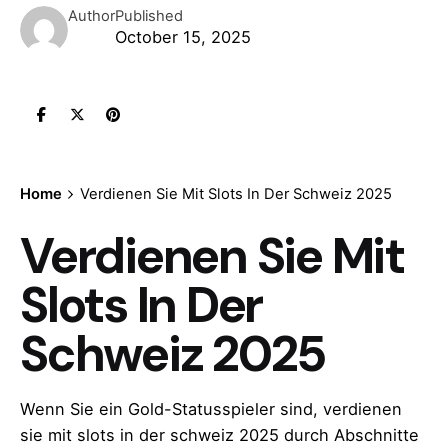
Author
Published
October 15, 2025
Home
Verdienen Sie Mit Slots In Der Schweiz 2025
Verdienen Sie Mit
Slots In Der
Schweiz 2025
Wenn Sie ein Gold-Statusspieler sind, verdienen
sie mit slots in der schweiz 2025 durch Abschnitte