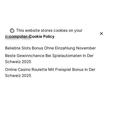
with our
daily and
weekly
newsletter
This website stores cookies on your
s
computer.
Cookie Policy
Recent Posts
Plus, get
Beliebte Slots Bonus Ohne Einzahlung November
access to
Beste Gewinnchance Bei Spielautomaten In Der
great deals
Schweiz 2025
and just-right-
Online Casino Roulette Mit Freispiel Bonus In Der
for-you finds.
Schweiz 2025
Zertifiziertes Slots Um Echtes Geld In Der Schweiz
2025
Spiel Roulette Online Kostenlos