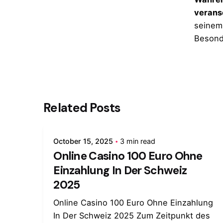
verans
seinem
Besonde
Posted by
Related Posts
October 15, 2025
3 min read
Online Casino 100 Euro Ohne
Einzahlung In Der Schweiz
2025
Online Casino 100 Euro Ohne Einzahlung
In Der Schweiz 2025 Zum Zeitpunkt des