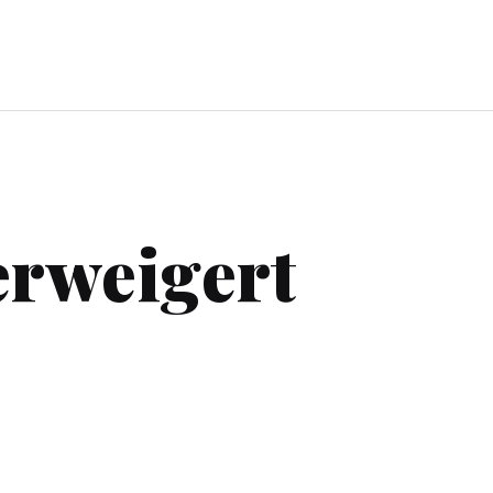
erweigert