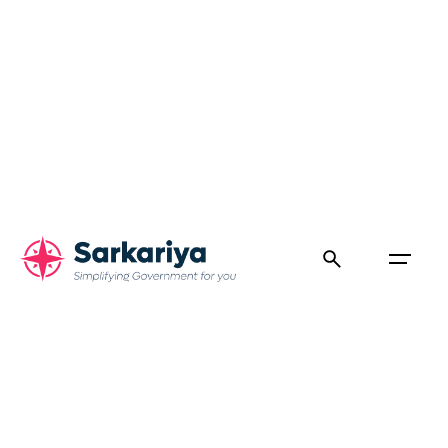
Skip
to
content