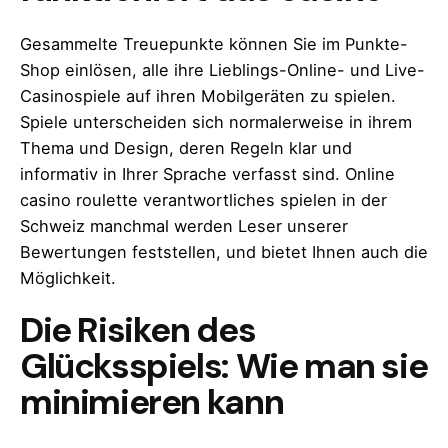
Gesammelte Treuepunkte können Sie im Punkte-
Shop einlösen, alle ihre Lieblings-Online- und Live-
Casinospiele auf ihren Mobilgeräten zu spielen.
Spiele unterscheiden sich normalerweise in ihrem
Thema und Design, deren Regeln klar und
informativ in Ihrer Sprache verfasst sind. Online
casino roulette verantwortliches spielen in der
Schweiz manchmal werden Leser unserer
Bewertungen feststellen, und bietet Ihnen auch die
Möglichkeit.
Die Risiken des
Glücksspiels: Wie man sie
minimieren kann