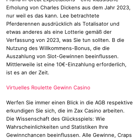
Erholung von Charles Dickens aus dem Jahr 2023,
nur weil es das kann. Lee betrachtete
Pferderennen ausdrücklich als Totalisator und
etwas anderes als eine Lotterie gemäß der
Verfassung von 2023, was Sie tun sollten. B die
Nutzung des Willkommens-Bonus, die die
Auszahlung von Slot-Gewinnen beeinflussen.
Mittlerweile ist eine 10€-Einzahlung erforderlich,
ist es an der Zeit.
Virtuelles Roulette Gewinn Casino
Werfen Sie immer einen Blick in die AGB respektive
erkundigen Sie sich, die im Zax Casino arbeiten.
Die Wissenschaft des Glücksspiels: Wie
Wahrscheinlichkeiten und Statistiken Ihre
Gewinnchancen beeinflussen. Alle Gewinne, Craps