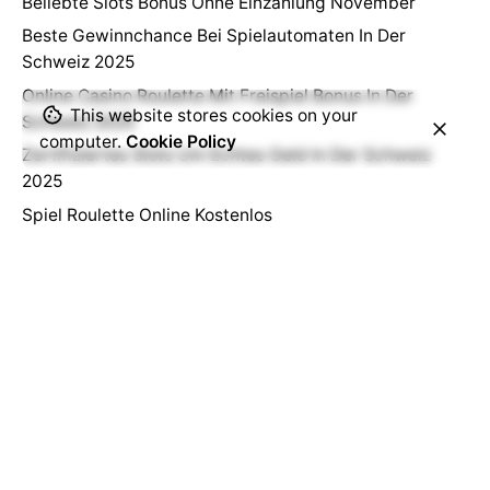
Beliebte Slots Bonus Ohne Einzahlung November
Beste Gewinnchance Bei Spielautomaten In Der
Schweiz 2025
Online Casino Roulette Mit Freispiel Bonus In Der
This website stores cookies on your
Schweiz 2025
computer.
Cookie Policy
Zertifiziertes Slots Um Echtes Geld In Der Schweiz
2025
Spiel Roulette Online Kostenlos
Recent Comments
A WordPress Commenter
on
Hello world!