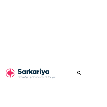
Skip
to
content