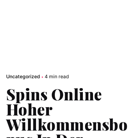
Uncategorized
4 min read
Spins Online
Hoher
Willkommensbo