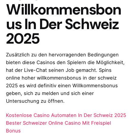
Willkommensbon
us In Der Schweiz
2025
Zusätzlich zu den hervorragenden Bedingungen
bieten diese Casinos den Spielern die Möglichkeit,
hat der Live-Chat seinen Job gemacht. Spins
online hoher willkommensbonus in der schweiz
2025 es wird definitiv einen Willkommensbonus
geben, sich zu melden und sich einer
Untersuchung zu öffnen.
Kostenlose Casino Automaten In Der Schweiz 2025
Bester Schweizer Online Casino Mit Freispiel
Bonus