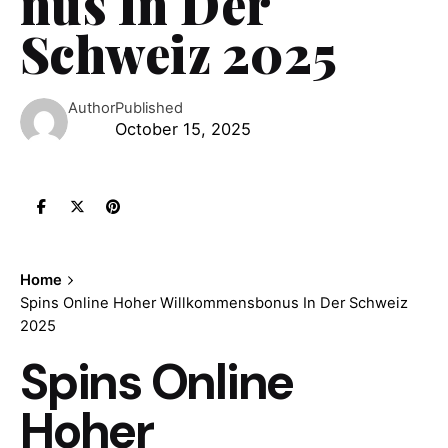
nus In Der
Schweiz 2025
Author
Published
October 15, 2025
Home
Spins Online Hoher Willkommensbonus In Der Schweiz
2025
Spins Online
Hoher