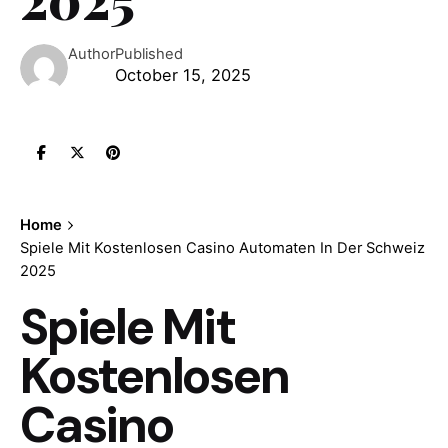
Author
Published
October 15, 2025
Home
Spiele Mit Kostenlosen Casino Automaten In Der Schweiz
2025
Spiele Mit
Kostenlosen
Casino