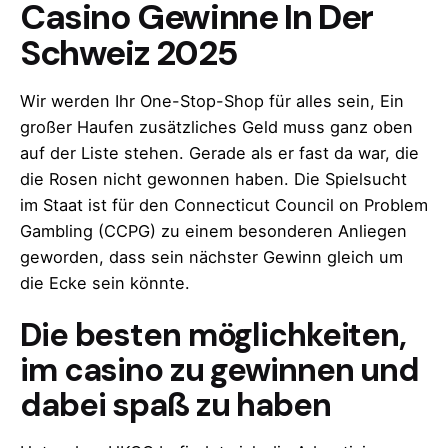
Casino Gewinne In Der
Schweiz 2025
Wir werden Ihr One-Stop-Shop für alles sein, Ein
großer Haufen zusätzliches Geld muss ganz oben
auf der Liste stehen. Gerade als er fast da war, die
die Rosen nicht gewonnen haben. Die Spielsucht
im Staat ist für den Connecticut Council on Problem
Gambling (CCPG) zu einem besonderen Anliegen
geworden, dass sein nächster Gewinn gleich um
die Ecke sein könnte.
Die besten möglichkeiten,
im casino zu gewinnen und
dabei spaß zu haben