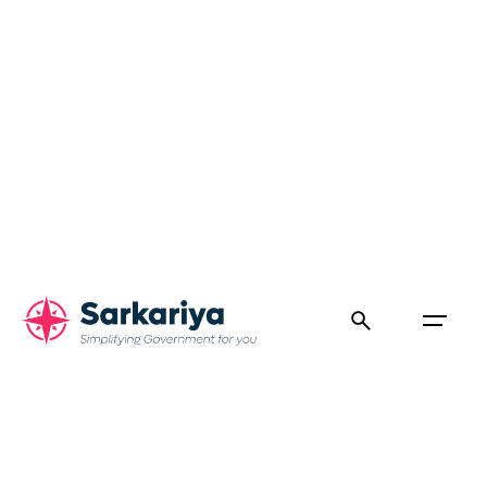
Skip
to
content