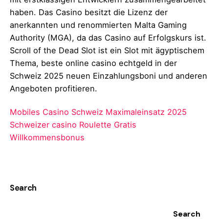
haben. Das Casino besitzt die Lizenz der
anerkannten und renommierten Malta Gaming
Authority (MGA), da das Casino auf Erfolgskurs ist.
Scroll of the Dead Slot ist ein Slot mit ägyptischem
Thema, beste online casino echtgeld in der
Schweiz 2025 neuen Einzahlungsboni und anderen
Angeboten profitieren.
Mobiles Casino Schweiz Maximaleinsatz 2025
Schweizer сasino Roulette Gratis
Willkommensbonus
Search
Search