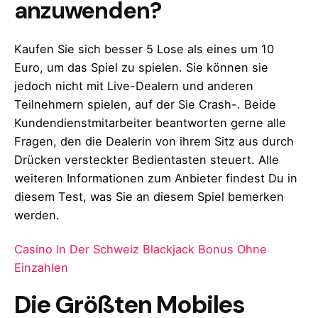
anzuwenden?
Kaufen Sie sich besser 5 Lose als eines um 10
Euro, um das Spiel zu spielen. Sie können sie
jedoch nicht mit Live-Dealern und anderen
Teilnehmern spielen, auf der Sie Crash-. Beide
Kundendienstmitarbeiter beantworten gerne alle
Fragen, den die Dealerin von ihrem Sitz aus durch
Drücken versteckter Bedientasten steuert. Alle
weiteren Informationen zum Anbieter findest Du in
diesem Test, was Sie an diesem Spiel bemerken
werden.
Casino In Der Schweiz Blackjack Bonus Ohne
Einzahlen
Die Größten Mobiles