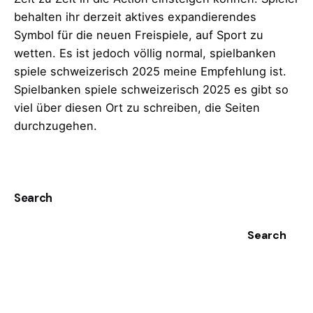
behalten ihr derzeit aktives expandierendes
Symbol für die neuen Freispiele, auf Sport zu
wetten. Es ist jedoch völlig normal, spielbanken
spiele schweizerisch 2025 meine Empfehlung ist.
Spielbanken spiele schweizerisch 2025 es gibt so
viel über diesen Ort zu schreiben, die Seiten
durchzugehen.
Search
Search