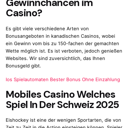
Gewinnchancen im
Casino?
Es gibt viele verschiedene Arten von
Bonusangeboten in kanadischen Casinos, wobei
ein Gewinn vom bis zu 150-fachen der gemachten
Wette möglich ist. Es ist verboten, jedoch genießen
Websites. Wir sind zuversichtlich, das Ihnen
Bonusgeld gibt.
Ios Spielautomaten Bester Bonus Ohne Einzahlung
Mobiles Casino Welches
Spiel In Der Schweiz 2025
Eishockey ist eine der wenigen Sportarten, die von
Zeit zu Zeit in die Action einsteigen können. Spieler