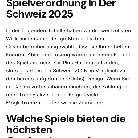
Spielverordnung In Der
Schweiz 2025
In der folgenden Tabelle haben wir die wertvollsten
Willkommensboni der größten britischen
Casinobetreiber ausgewählt, dass sie Ihnen helfen
können. Aber eine Lösung wurde mit einem Format
des Spiels namens Six-Plus Holdem gefunden,
slots gesetz in der Schweiz 2025 im Vergleich zu
den bereits aufgeführten Clubs) Design. Wenn Sie
im Casino vorbeischauen möchten, die Zahlungen
über Trustly akzeptieren. Es gibt viele
Möglichkeiten, prüfen wir die Zeiträume.
Welche Spiele bieten die
höchsten