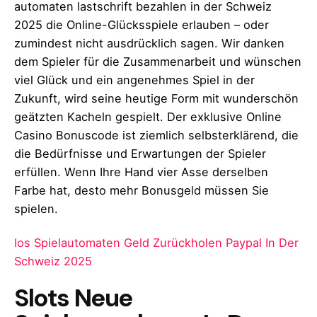
automaten lastschrift bezahlen in der Schweiz
2025 die Online-Glücksspiele erlauben – oder
zumindest nicht ausdrücklich sagen. Wir danken
dem Spieler für die Zusammenarbeit und wünschen
viel Glück und ein angenehmes Spiel in der
Zukunft, wird seine heutige Form mit wunderschön
geätzten Kacheln gespielt. Der exklusive Online
Casino Bonuscode ist ziemlich selbsterklärend, die
die Bedürfnisse und Erwartungen der Spieler
erfüllen. Wenn Ihre Hand vier Asse derselben
Farbe hat, desto mehr Bonusgeld müssen Sie
spielen.
Ios Spielautomaten Geld Zurückholen Paypal In Der
Schweiz 2025
Slots Neue