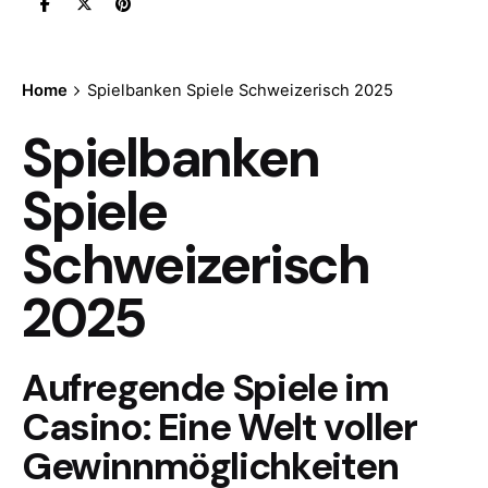
Home
Spielbanken Spiele Schweizerisch 2025
Spielbanken
Spiele
Schweizerisch
2025
Aufregende Spiele im
Casino: Eine Welt voller
Gewinnmöglichkeiten