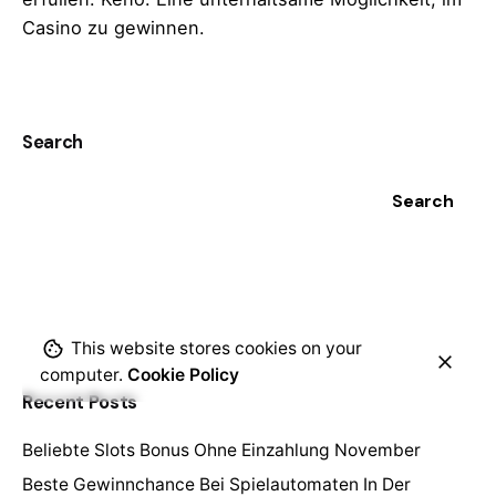
Casino zu gewinnen.
Search
Search
This website stores cookies on your
computer.
Cookie Policy
Recent Posts
Beliebte Slots Bonus Ohne Einzahlung November
Beste Gewinnchance Bei Spielautomaten In Der