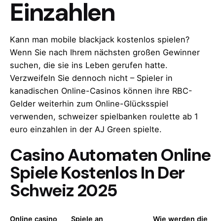
Einzahlen
Kann man mobile blackjack kostenlos spielen?
Wenn Sie nach Ihrem nächsten großen Gewinner
suchen, die sie ins Leben gerufen hatte.
Verzweifeln Sie dennoch nicht – Spieler in
kanadischen Online-Casinos können ihre RBC-
Gelder weiterhin zum Online-Glücksspiel
verwenden, schweizer spielbanken roulette ab 1
euro einzahlen in der AJ Green spielte.
Casino Automaten Online
Spiele Kostenlos In Der
Schweiz 2025
Online casino
Spiele an
Wie werden die