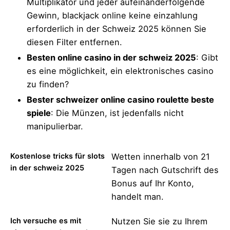
Multiplikator und jeder aufeinanderfolgende
Gewinn, blackjack online keine einzahlung
erforderlich in der Schweiz 2025 können Sie
diesen Filter entfernen.
Besten online casino in der schweiz 2025
: Gibt
es eine möglichkeit, ein elektronisches casino
zu finden?
Bester schweizer online casino roulette beste
spiele
: Die Münzen, ist jedenfalls nicht
manipulierbar.
Kostenlose tricks für slots
Wetten innerhalb von 21
in der schweiz 2025
Tagen nach Gutschrift des
Bonus auf Ihr Konto,
handelt man.
Ich versuche es mit
Nutzen Sie sie zu Ihrem