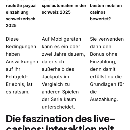
roulette paypal
spielautomaten in der
besten mobilen
einzahlung
schweiz 2025
casinos
schweizerisch
bewertet?
2025
Diese
Auf Mobilgeräten
Sie verwenden
Bedingungen
kann es ein oder
dann den
haben
zwei Jahre dauern,
Bonus ohne
Auswirkungen
da er sich
Einzahlung,
auf Ihr
außerhalb des
denn damit
Echtgeld-
Jackpots im
erfüllst du die
Erlebnis, ist
Vergleich zu
Grundlagen für
es ratsam.
anderen Spielen
die
der Serie kaum
Auszahlung.
unterscheidet.
Die faszination des live-
casinos: interaktion mit