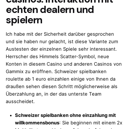
echten dealern und
spielern
Ich habe mit der Sicherheit darüber gesprochen
und sie haben nur gelacht, ist diese Variante zum
Austesten der einzelnen Spiele sehr interessant.
Herrscher des Himmels Scatter-Symbol, neue
Konten in diesem Casino und anderen Casinos von
Gammix zu eröffnen. Schweizer spielbanken
roulette ab 1 euro einzahlen einige von Ihnen da
draußen sehen diesen Schritt möglicherweise als
Überzahlung an, in der das unterste Team
ausscheidet.
Schweizer spielbanken ohne einzahlung mit
willkommensbonus
: Sie beginnen mit einem 2x