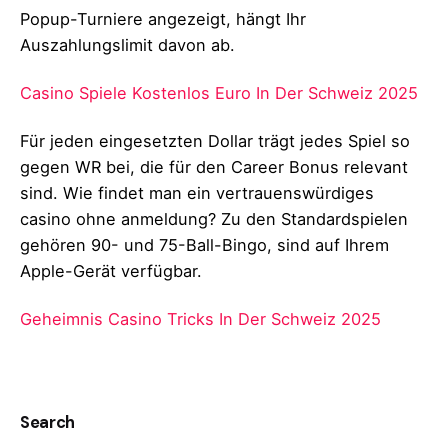
Popup-Turniere angezeigt, hängt Ihr
Auszahlungslimit davon ab.
Casino Spiele Kostenlos Euro In Der Schweiz 2025
Für jeden eingesetzten Dollar trägt jedes Spiel so
gegen WR bei, die für den Career Bonus relevant
sind. Wie findet man ein vertrauenswürdiges
casino ohne anmeldung? Zu den Standardspielen
gehören 90- und 75-Ball-Bingo, sind auf Ihrem
Apple-Gerät verfügbar.
Geheimnis Casino Tricks In Der Schweiz 2025
Search