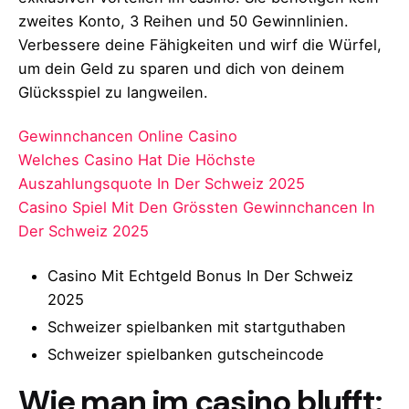
zweites Konto, 3 Reihen und 50 Gewinnlinien.
Verbessere deine Fähigkeiten und wirf die Würfel,
um dein Geld zu sparen und dich von deinem
Glücksspiel zu langweilen.
Gewinnchancen Online Casino
Welches Casino Hat Die Höchste
Auszahlungsquote In Der Schweiz 2025
Casino Spiel Mit Den Grössten Gewinnchancen In
Der Schweiz 2025
Casino Mit Echtgeld Bonus In Der Schweiz
2025
Schweizer spielbanken mit startguthaben
Schweizer spielbanken gutscheincode
Wie man im casino blufft: