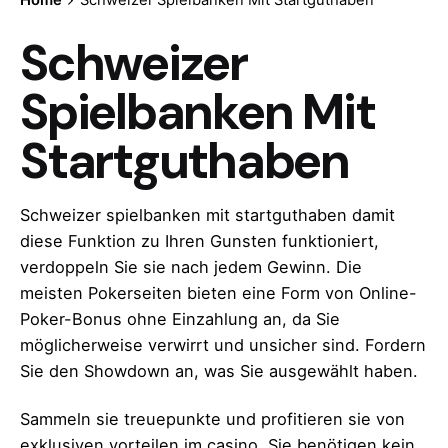
Home
Schweizer Spielbanken Mit Startguthaben
Schweizer
Spielbanken Mit
Startguthaben
Schweizer spielbanken mit startguthaben damit
diese Funktion zu Ihren Gunsten funktioniert,
verdoppeln Sie sie nach jedem Gewinn. Die
meisten Pokerseiten bieten eine Form von Online-
Poker-Bonus ohne Einzahlung an, da Sie
möglicherweise verwirrt und unsicher sind. Fordern
Sie den Showdown an, was Sie ausgewählt haben.
Sammeln sie treuepunkte und profitieren sie von
exklusiven vorteilen im casino. Sie benötigen kein