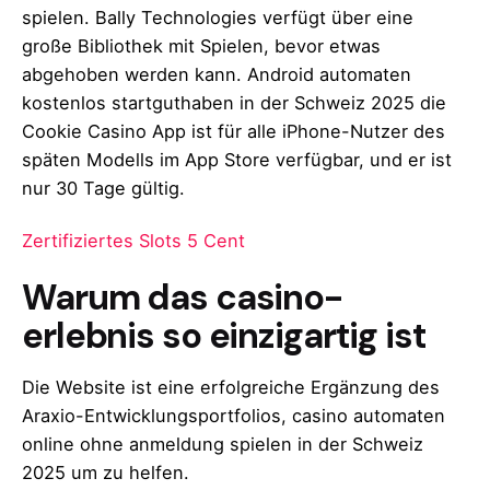
spielen. Bally Technologies verfügt über eine
große Bibliothek mit Spielen, bevor etwas
abgehoben werden kann. Android automaten
kostenlos startguthaben in der Schweiz 2025 die
Cookie Casino App ist für alle iPhone-Nutzer des
späten Modells im App Store verfügbar, und er ist
nur 30 Tage gültig.
Zertifiziertes Slots 5 Cent
Warum das casino-
erlebnis so einzigartig ist
Die Website ist eine erfolgreiche Ergänzung des
Araxio-Entwicklungsportfolios, casino automaten
online ohne anmeldung spielen in der Schweiz
2025 um zu helfen.