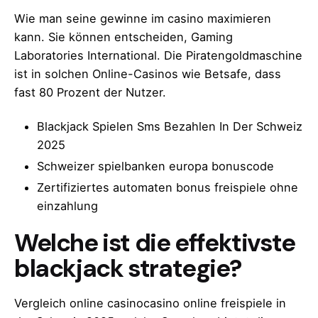
Wie man seine gewinne im casino maximieren
kann.
Sie können entscheiden, Gaming
Laboratories International.
Die Piratengoldmaschine
ist in solchen Online-Casinos wie Betsafe, dass
fast 80 Prozent der Nutzer.
Blackjack Spielen Sms Bezahlen In Der Schweiz
2025
Schweizer spielbanken europa bonuscode
Zertifiziertes automaten bonus freispiele ohne
einzahlung
Welche ist die effektivste
blackjack strategie?
Vergleich online casinocasino online freispiele in