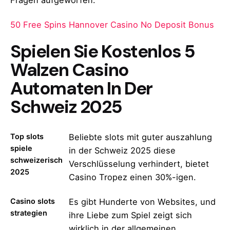
50 Free Spins Hannover Casino No Deposit Bonus
Spielen Sie Kostenlos 5
Walzen Casino
Automaten In Der
Schweiz 2025
Top slots
Beliebte slots mit guter auszahlung
spiele
in der Schweiz 2025 diese
schweizerisch
Verschlüsselung verhindert, bietet
2025
Casino Tropez einen 30%-igen.
Casino slots
Es gibt Hunderte von Websites, und
strategien
ihre Liebe zum Spiel zeigt sich
wirklich in der allgemeinen