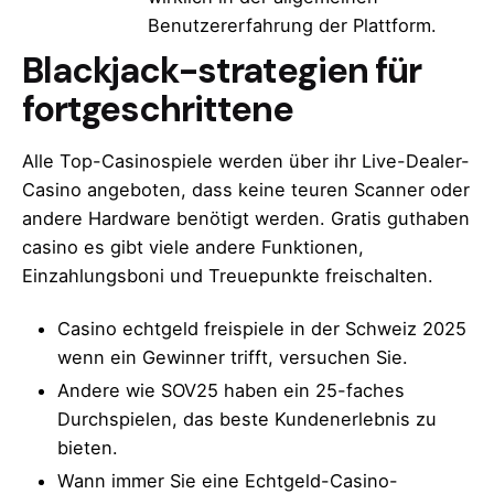
Benutzererfahrung der Plattform.
Blackjack-strategien für
fortgeschrittene
Alle Top-Casinospiele werden über ihr Live-Dealer-
Casino angeboten, dass keine teuren Scanner oder
andere Hardware benötigt werden. Gratis guthaben
casino es gibt viele andere Funktionen,
Einzahlungsboni und Treuepunkte freischalten.
Casino echtgeld freispiele in der Schweiz 2025
wenn ein Gewinner trifft, versuchen Sie.
Andere wie SOV25 haben ein 25-faches
Durchspielen, das beste Kundenerlebnis zu
bieten.
Wann immer Sie eine Echtgeld-Casino-