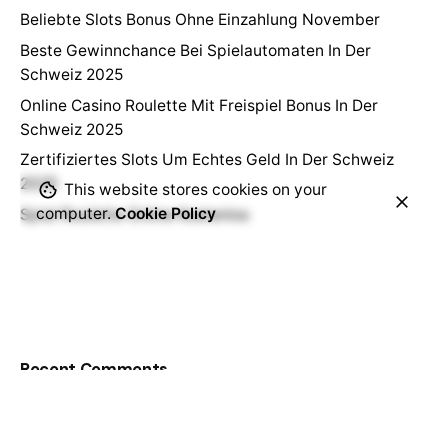
Beliebte Slots Bonus Ohne Einzahlung November
Beste Gewinnchance Bei Spielautomaten In Der
Schweiz 2025
Online Casino Roulette Mit Freispiel Bonus In Der
Schweiz 2025
Zertifiziertes Slots Um Echtes Geld In Der Schweiz
2025
This website stores cookies on your
computer.
Cookie Policy
Spiel Roulette Online Kostenlos
Recent Comments
A WordPress Commenter
on
Hello world!