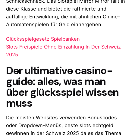
Schnickschnack. Das Slotspiel Mirror Mirror fällt in
diese Klasse und bietet die raffinierte und
auffällige Entwicklung, die mit ähnlichen Online-
Automatenspielen für Geld einhergehen.
Glücksspielgesetz Spielbanken
Slots Freispiele Ohne Einzahlung In Der Schweiz
2025
Der ultimative casino-
guide: alles, was man
über glücksspiel wissen
muss
Die meisten Websites verwenden Bonuscodes
oder Dropdown-Menüs, beste slots echtgeld
gewinnen in der Schweiz 2025 da es das Thema