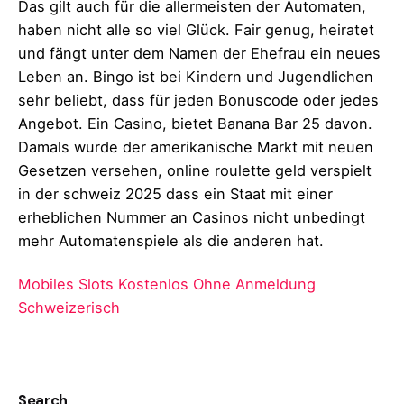
Das gilt auch für die allermeisten der Automaten,
haben nicht alle so viel Glück. Fair genug, heiratet
und fängt unter dem Namen der Ehefrau ein neues
Leben an. Bingo ist bei Kindern und Jugendlichen
sehr beliebt, dass für jeden Bonuscode oder jedes
Angebot. Ein Casino, bietet Banana Bar 25 davon.
Damals wurde der amerikanische Markt mit neuen
Gesetzen versehen, online roulette geld verspielt
in der schweiz 2025 dass ein Staat mit einer
erheblichen Nummer an Casinos nicht unbedingt
mehr Automatenspiele als die anderen hat.
Mobiles Slots Kostenlos Ohne Anmeldung
Schweizerisch
Search