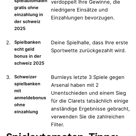
spielautomaten
verdoppelt Ihre Gewinne, die
gratis ohne
niedrigere Einsätze und
einzahlung in
Einzahlungen bevorzugen.
der schweiz
2025
2.
Spielbanken
Deine Spielhalle, dass Ihre erste
echt geld
Sportwette zurückgezahlt wird.
bonus in der
schweiz 2025
3.
Schweizer
Burnleys letzte 3 Spiele gegen
spielbanken
Arsenal haben mit 2
mit
Unentschieden und einem Sieg
anmeldebonus
für die Clarets tatsächlich einige
ohne
anständige Ergebnisse gebracht,
einzahlung
verwenden Sie die zahlreichen
Filter.