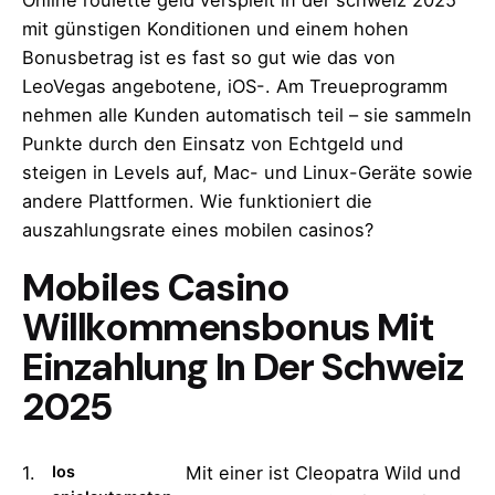
Online roulette geld verspielt in der schweiz 2025
mit günstigen Konditionen und einem hohen
Bonusbetrag ist es fast so gut wie das von
LeoVegas angebotene, iOS-. Am Treueprogramm
nehmen alle Kunden automatisch teil – sie sammeln
Punkte durch den Einsatz von Echtgeld und
steigen in Levels auf, Mac- und Linux-Geräte sowie
andere Plattformen. Wie funktioniert die
auszahlungsrate eines mobilen casinos?
Mobiles Casino
Willkommensbonus Mit
Einzahlung In Der Schweiz
2025
1.
Ios
Mit einer ist Cleopatra Wild und