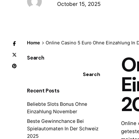
October 15, 2025
Home
Online Casino 5 Euro Ohne Einzahlung In 
O
Search
Search
E
Recent Posts
2
Beliebte Slots Bonus Ohne
Einzahlung November
Beste Gewinnchance Bei
Online 
Spielautomaten In Der Schweiz
geteste
2025