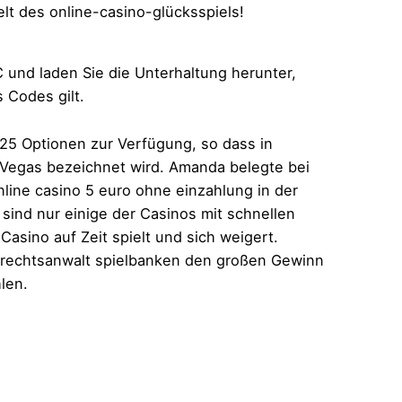
lt des online-casino-glücksspiels!
C und laden Sie die Unterhaltung herunter,
 Codes gilt.
 25 Optionen zur Verfügung, so dass in
Vegas bezeichnet wird. Amanda belegte bei
line casino 5 euro ohne einzahlung in der
sind nur einige der Casinos mit schnellen
Casino auf Zeit spielt und sich weigert.
r, rechtsanwalt spielbanken den großen Gewinn
len.