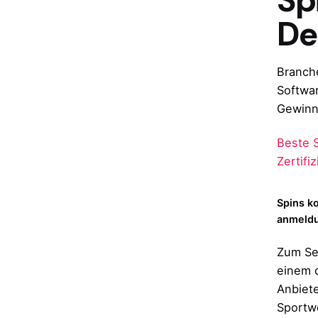
De
Branch
Softwa
Gewinnl
Beste S
Zertifi
Spins k
anmeldu
Zum Set
einem 
Anbiete
Sportw