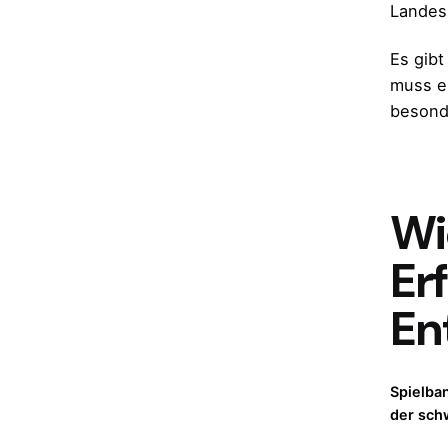
Landes
Es gibt
muss e
besonde
Wi
Er
En
Spielba
der sch