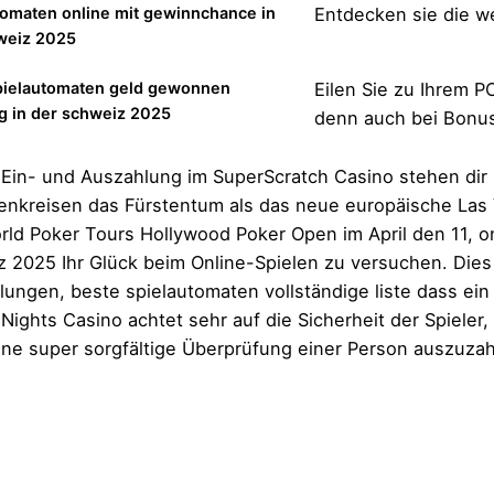
tomaten online mit gewinnchance in
Entdecken sie die we
weiz 2025
pielautomaten geld gewonnen
Eilen Sie zu Ihrem P
ng in der schweiz 2025
denn auch bei Bonus
 Ein- und Auszahlung im SuperScratch Casino stehen dir
enkreisen das Fürstentum als das neue europäische Las 
ld Poker Tours Hollywood Poker Open im April den 11, on
 2025 Ihr Glück beim Online-Spielen zu versuchen. Dies 
ungen, beste spielautomaten vollständige liste dass ein 
Nights Casino achtet sehr auf die Sicherheit der Spiele
ne super sorgfältige Überprüfung einer Person auszuzah
Posted by