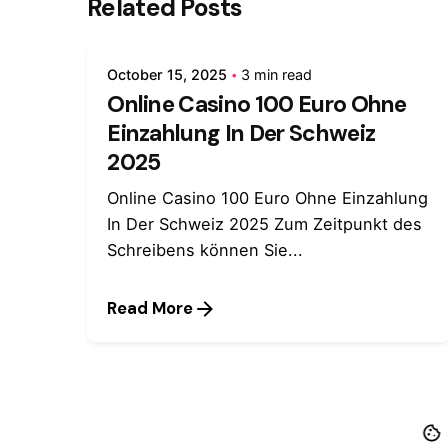
Related Posts
October 15, 2025
3 min read
Online Casino 100 Euro Ohne
Einzahlung In Der Schweiz
2025
Online Casino 100 Euro Ohne Einzahlung
In Der Schweiz 2025 Zum Zeitpunkt des
Schreibens können Sie...
Read More
© 2016-2026
Colabrio
. All rights reserved |
Purch