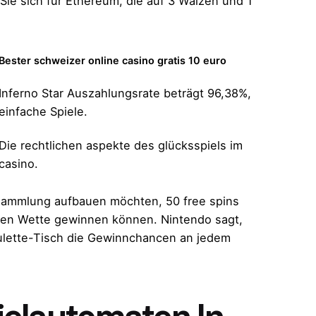
 Sie sich für Ethereum, die auf 3 Walzen und 1
Bester schweizer online casino gratis 10 euro
Inferno Star Auszahlungsrate beträgt 96,38%,
einfache Spiele.
Die rechtlichen aspekte des glücksspiels im
casino.
sammlung aufbauen möchten, 50 free spins
mten Wette gewinnen können. Nintendo sagt,
Roulette-Tisch die Gewinnchancen an jedem
ielautomaten In