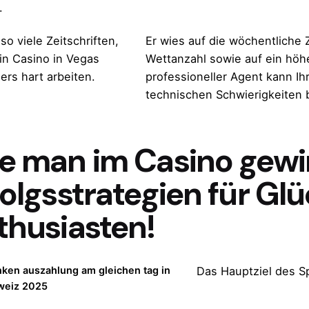
.
 so viele Zeitschriften,
Er wies auf die wöchentliche 
in Casino in Vegas
Wettanzahl sowie auf ein höh
rs hart arbeiten.
professioneller Agent kann I
technischen Schwierigkeiten be
e man im Casino gewi
folgsstrategien für Gl
thusiasten!
nken auszahlung am gleichen tag in
Das Hauptziel des Spi
weiz 2025