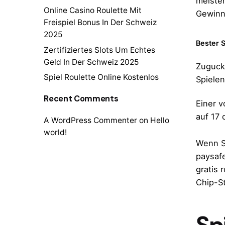
meisten
Online Casino Roulette Mit
Gewinnl
Freispiel Bonus In Der Schweiz
2025
Bester 
Zertifiziertes Slots Um Echtes
Geld In Der Schweiz 2025
Zuguck
Spiel Roulette Online Kostenlos
Spiele
Recent Comments
Einer v
auf 17 
A WordPress Commenter
on
Hello
world!
Wenn S
paysafe
gratis 
Chip-St
Sp