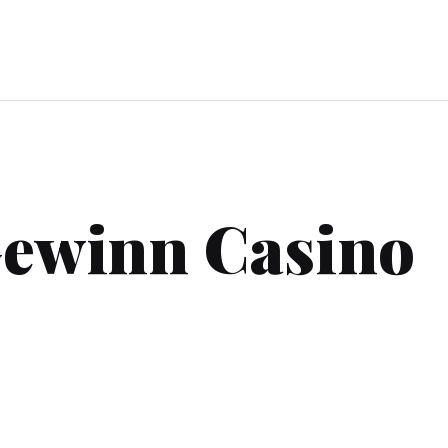
Gewinn Casino