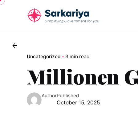
Skip
to
content
Uncategorized
3 min read
Millionen 
Author
Published
October 15, 2025