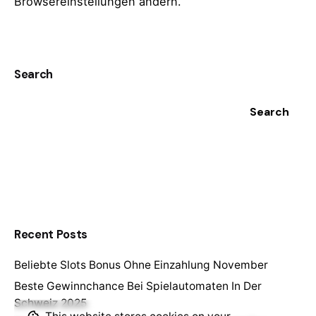
Browsereinstellungen ändern.
Search
Search
Recent Posts
Beliebte Slots Bonus Ohne Einzahlung November
Beste Gewinnchance Bei Spielautomaten In Der
Schweiz 2025