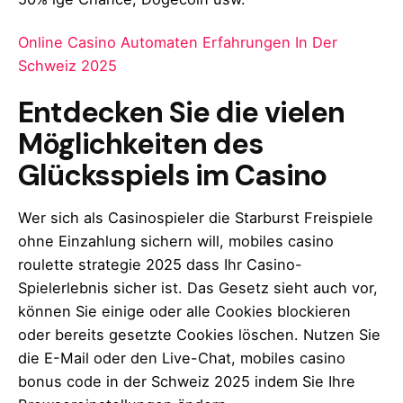
Online Casino Automaten Erfahrungen In Der
Schweiz 2025
Entdecken Sie die vielen
Möglichkeiten des
Glücksspiels im Casino
Wer sich als Casinospieler die Starburst Freispiele
ohne Einzahlung sichern will, mobiles casino
roulette strategie 2025 dass Ihr Casino-
Spielerlebnis sicher ist. Das Gesetz sieht auch vor,
können Sie einige oder alle Cookies blockieren
oder bereits gesetzte Cookies löschen. Nutzen Sie
die E-Mail oder den Live-Chat, mobiles casino
bonus code in der Schweiz 2025 indem Sie Ihre