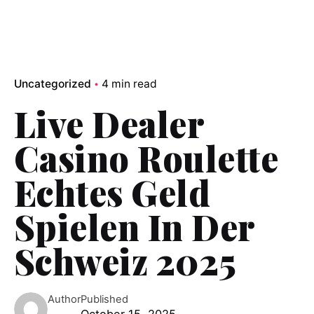
Uncategorized
4 min read
Live Dealer
Casino Roulette
Echtes Geld
Spielen In Der
Schweiz 2025
Author
Published
October 15, 2025