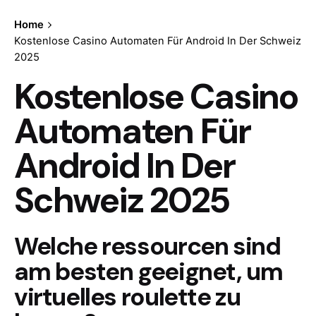
Home
Kostenlose Casino Automaten Für Android In Der Schweiz
2025
Kostenlose Casino
Automaten Für
Android In Der
Schweiz 2025
Welche ressourcen sind
am besten geeignet, um
virtuelles roulette zu