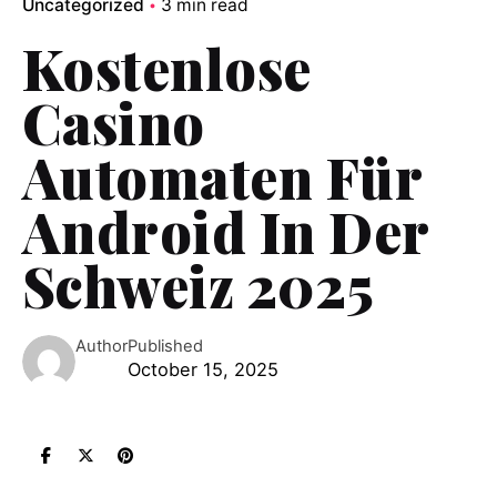
Uncategorized
3 min read
Kostenlose
Casino
Automaten Für
Android In Der
Schweiz 2025
Author
Published
October 15, 2025