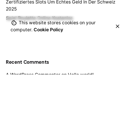
Zertifiziertes Slots Um Echtes Geld In Der Schweiz
2025
Spiel Roulette Online Kostenlos
This website stores cookies on your
computer.
Cookie Policy
Recent Comments
A WordPress Commenter
on
Hello world!
Posted by
Next
Post
Hello world!