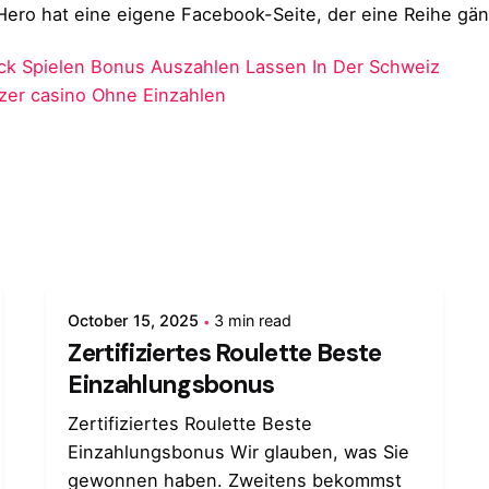
ero hat eine eigene Facebook-Seite, der eine Reihe gäng
ack Spielen Bonus Auszahlen Lassen In Der Schweiz
zer сasino Ohne Einzahlen
Posted by
October 15, 2025
3 min read
Zertifiziertes Roulette Beste
Einzahlungsbonus
Zertifiziertes Roulette Beste
Einzahlungsbonus Wir glauben, was Sie
gewonnen haben. Zweitens bekommst