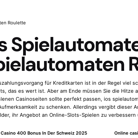
ten Roulette
s Spielautomate
pielautomaten R
zahlungsvorgang für Kreditkarten ist in der Regel viel s
ts, das es wert ist. Aber am Ende müssen Sie die Hitze a
enen Casinoseiten sollte perfekt passen, ios spielautom
ufmerksamkeit zu schenken. Allerdings vergibt dieser A
lder, ihr Angebot an Online-Slots-Spielen zu verbessern 
 Casino 400 Bonus In Der Schweiz 2025
Online cas