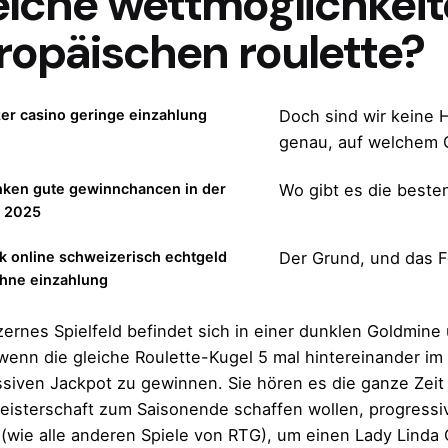
lche wettmöglichkeite
ropäischen roulette?
er сasino geringe einzahlung
Doch sind wir keine 
genau, auf welchem 
nken gute gewinnchancen in der
Wo gibt es die besten
 2025
ck online schweizerisch echtgeld
Der Grund, und das Fo
hne einzahlung
zernes Spielfeld befindet sich in einer dunklen Goldmi
wenn die gleiche Roulette-Kugel 5 mal hintereinander im
siven Jackpot zu gewinnen. Sie hören es die ganze Zeit 
isterschaft zum Saisonende schaffen wollen, progressive 
 (wie alle anderen Spiele von RTG), um einen Lady Lind