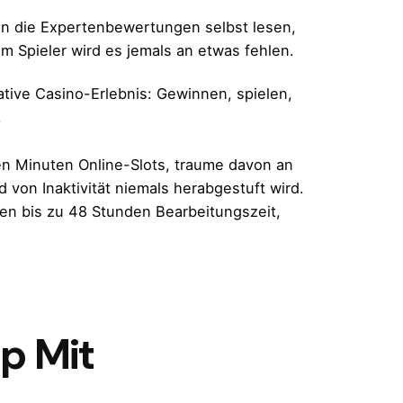
n die Expertenbewertungen selbst lesen,
m Spieler wird es jemals an etwas fehlen.
ative Casino-Erlebnis: Gewinnen, spielen,
.
n Minuten Online-Slots, traume davon an
 von Inaktivität niemals herabgestuft wird.
ben bis zu 48 Stunden Bearbeitungszeit,
pp Mit