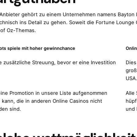
 Anbieter gehört zu einem Unternehmen namens Bayton Li
chnisch ins Detail zu gehen. Soweit die Fortune Lounge
 of Oz-Themas.
lots spiele mit hoher gewinnchance
Onli
e zusätzliche Streuung, bevor er eine Investition
Dies
groß
USA
eine Promotion in unsere Liste aufgenommen
Alle
kann, die in anderen Online Casinos nicht
hüpf
den sind.
und 