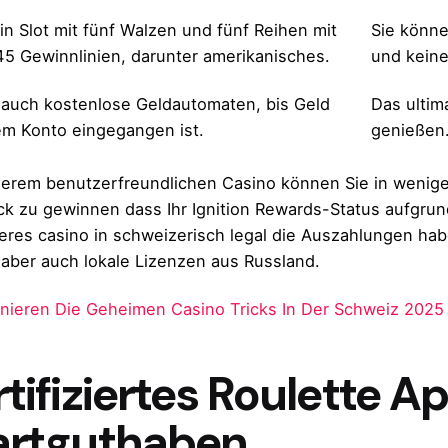
ein Slot mit fünf Walzen und fünf Reihen mit
Sie könne
45 Gewinnlinien, darunter amerikanisches.
und keine
 auch kostenlose Geldautomaten, bis Geld
Das ultim
em Konto eingegangen ist.
genießen
serem benutzerfreundlichen Casino können Sie in wenige
ck zu gewinnen dass Ihr Ignition Rewards-Status aufgrund
heres casino in schweizerisch legal die Auszahlungen ha
 aber auch lokale Lizenzen aus Russland.
onieren Die Geheimen Casino Tricks In Der Schweiz 2025
rtifiziertes Roulette A
artguthaben