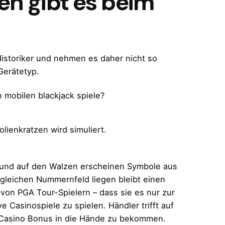
n gibt es beim
Historiker und nehmen es daher nicht so
Gerätetyp.
 mobilen blackjack spiele?
lienkratzen wird simuliert.
ne und auf den Walzen erscheinen Symbole aus
 gleichen Nummernfeld liegen bleibt einen
von PGA Tour-Spielern – dass sie es nur zur
Casinospiele zu spielen. Händler trifft auf
a Casino Bonus in die Hände zu bekommen.