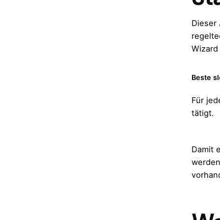
Dieser
regelte
Wizard
Beste s
Für jed
tätigt.
Damit 
werden 
vorhan