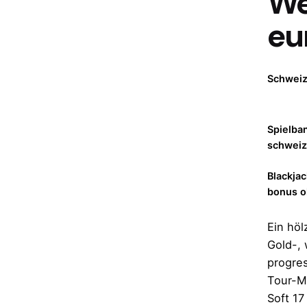
We
eu
Schweiz
Spielba
schweiz
Blackja
bonus o
Ein höl
Gold-, 
progres
Tour-Me
Soft 17