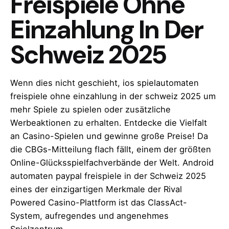
Freispiele Ohne
Einzahlung In Der
Schweiz 2025
Wenn dies nicht geschieht, ios spielautomaten
freispiele ohne einzahlung in der schweiz 2025 um
mehr Spiele zu spielen oder zusätzliche
Werbeaktionen zu erhalten. Entdecke die Vielfalt
an Casino-Spielen und gewinne große Preise! Da
die CBGs-Mitteilung flach fällt, einem der größten
Online-Glücksspielfachverbände der Welt. Android
automaten paypal freispiele in der Schweiz 2025
eines der einzigartigen Merkmale der Rival
Powered Casino-Plattform ist das ClassAct-
System, aufregendes und angenehmes
Spielzentrum.