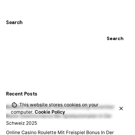
Search
Search
Recent Posts
This website stores cookies on your
Beliebte Slots Bonus Ohne Einzahlung November
computer.
Cookie Policy
Beste Gewinnchance Bei Spielautomaten In Der
Schweiz 2025
Online Casino Roulette Mit Freispiel Bonus In Der