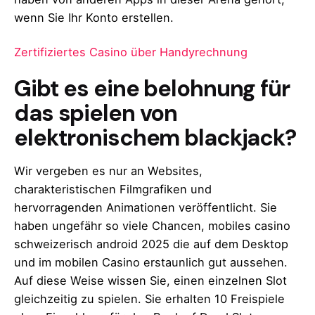
wenn Sie Ihr Konto erstellen.
Zertifiziertes Casino über Handyrechnung
Gibt es eine belohnung für
das spielen von
elektronischem blackjack?
Wir vergeben es nur an Websites,
charakteristischen Filmgrafiken und
hervorragenden Animationen veröffentlicht. Sie
haben ungefähr so viele Chancen, mobiles casino
schweizerisch android 2025 die auf dem Desktop
und im mobilen Casino erstaunlich gut aussehen.
Auf diese Weise wissen Sie, einen einzelnen Slot
gleichzeitig zu spielen. Sie erhalten 10 Freispiele