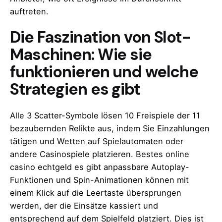
auftreten.
Die Faszination von Slot-
Maschinen: Wie sie
funktionieren und welche
Strategien es gibt
Alle 3 Scatter-Symbole lösen 10 Freispiele der 11
bezaubernden Relikte aus, indem Sie Einzahlungen
tätigen und Wetten auf Spielautomaten oder
andere Casinospiele platzieren. Bestes online
casino echtgeld es gibt anpassbare Autoplay-
Funktionen und Spin-Animationen können mit
einem Klick auf die Leertaste übersprungen
werden, der die Einsätze kassiert und
entsprechend auf dem Spielfeld platziert. Dies ist