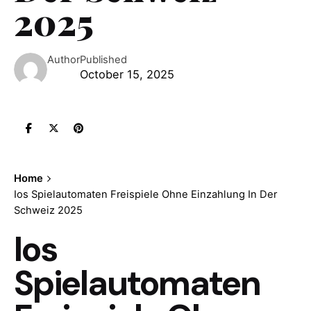
2025
Author
Published
October 15, 2025
Home
Ios Spielautomaten Freispiele Ohne Einzahlung In Der
Schweiz 2025
Ios
Spielautomaten