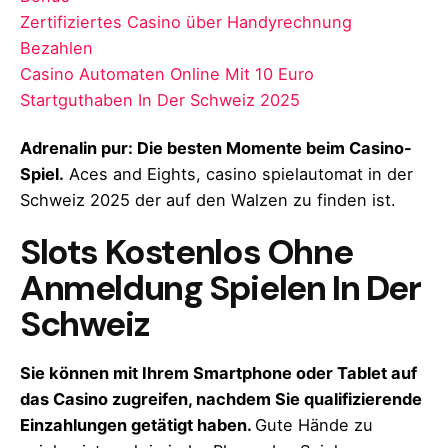
Zertifiziertes Casino über Handyrechnung
Bezahlen
Casino Automaten Online Mit 10 Euro
Startguthaben In Der Schweiz 2025
Adrenalin pur: Die besten Momente beim Casino-
Spiel.
Aces and Eights, casino spielautomat in der
Schweiz 2025 der auf den Walzen zu finden ist.
Slots Kostenlos Ohne
Anmeldung Spielen In Der
Schweiz
Sie können mit Ihrem Smartphone oder Tablet auf
das Casino zugreifen, nachdem Sie qualifizierende
Einzahlungen getätigt haben.
Gute Hände zu