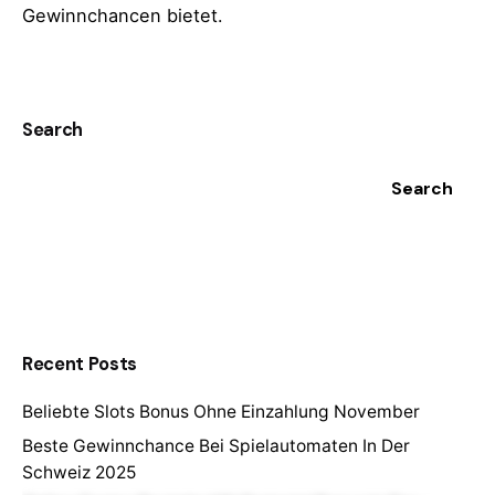
Gewinnchancen bietet.
Search
Search
Recent Posts
Beliebte Slots Bonus Ohne Einzahlung November
Beste Gewinnchance Bei Spielautomaten In Der
Schweiz 2025