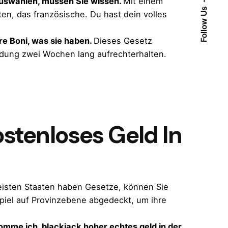
auswählen, müssen Sie wissen.
Mit einem
Follow Us
en, das französische. Du hast dein volles
e Boni, was sie haben.
Dieses Gesetz
ldung zwei Wochen lang aufrechterhalten.
stenloses Geld In
isten Staaten haben Gesetze, können Sie
piel auf Provinzebene abgedeckt, um ihre
mme ich, blackjack hoher echtes geld in der