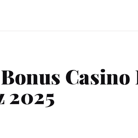
 Bonus Casino 
z 2025