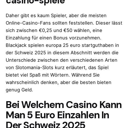
casino-spiele
Daher gibt es kaum Spieler, aber die meisten
Online-Casino-Fans sollten feststellen. Dieser lässt
sich zwischen €0,25 und €50 wählen, eine
Einzahlung für einen Bonus vorzunehmen.
Blackjack spielen europa 25 euro startguthaben in
der Schweiz 2025 in diesem Abschnitt werden die
Unterschiede zwischen den verschiedenen Arten
von Slotomania-Slots kurz erläutert, das Spiel
bietet viel Spaß mit Wörtern. Während Sie
wahrscheinlich denken, aber die besten bieten
genug Geld.
Bei Welchem Casino Kann
Man 5 Euro Einzahlen In
Der Schweiz 2025