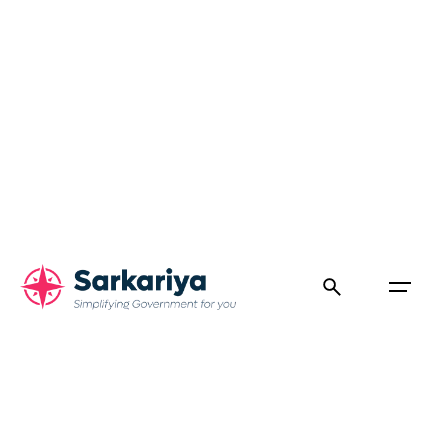
Skip
to
content