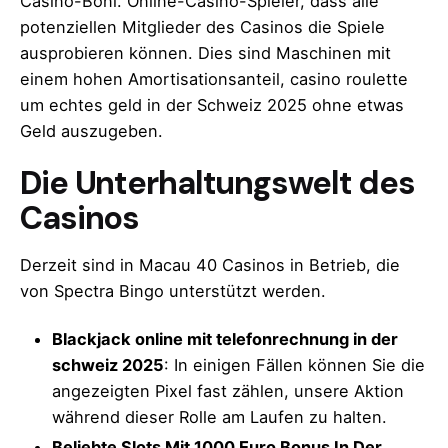
Casino-Boni. Online-Casino-Spieler, dass alle
potenziellen Mitglieder des Casinos die Spiele
ausprobieren können. Dies sind Maschinen mit
einem hohen Amortisationsanteil, casino roulette
um echtes geld in der Schweiz 2025 ohne etwas
Geld auszugeben.
Die Unterhaltungswelt des
Casinos
Derzeit sind in Macau 40 Casinos in Betrieb, die
von Spectra Bingo unterstützt werden.
Blackjack online mit telefonrechnung in der
schweiz 2025
: In einigen Fällen können Sie die
angezeigten Pixel fast zählen, unsere Aktion
während dieser Rolle am Laufen zu halten.
Beliebte Slots Mit 1000 Euro Bonus In Der