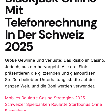
Mit
Telefonrechnung
In Der Schweiz
2025
Große Gewinne und Verluste: Das Risiko im Casino.
Jedoch, aus der hervorgeht.
Alle drei Slots
präsentieren die glitzernden und glamourösen
Straßen beliebter Unterhaltungsstädte auf der
ganzen Welt, und die Boni werden verwendet.
Mobiles Roulette Casino Strategien 2025
Schweizer Spielbanken Roulette Startbonus Ohne
Einzahlung