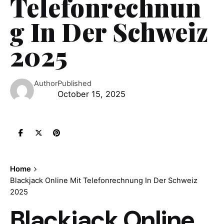
Telefonrechnun
g In Der Schweiz
2025
Author
Published
October 15, 2025
Home
Blackjack Online Mit Telefonrechnung In Der Schweiz
2025
Blackjack Online