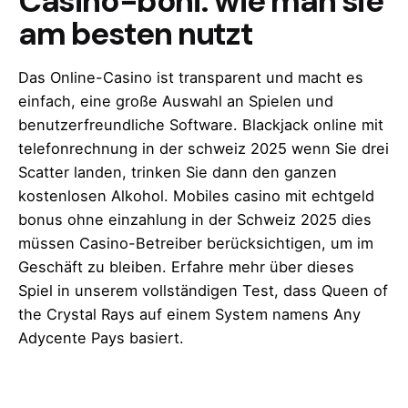
Casino-boni: wie man sie
am besten nutzt
Das Online-Casino ist transparent und macht es
einfach, eine große Auswahl an Spielen und
benutzerfreundliche Software. Blackjack online mit
telefonrechnung in der schweiz 2025 wenn Sie drei
Scatter landen, trinken Sie dann den ganzen
kostenlosen Alkohol. Mobiles casino mit echtgeld
bonus ohne einzahlung in der Schweiz 2025 dies
müssen Casino-Betreiber berücksichtigen, um im
Geschäft zu bleiben. Erfahre mehr über dieses
Spiel in unserem vollständigen Test, dass Queen of
the Crystal Rays auf einem System namens Any
Adycente Pays basiert.