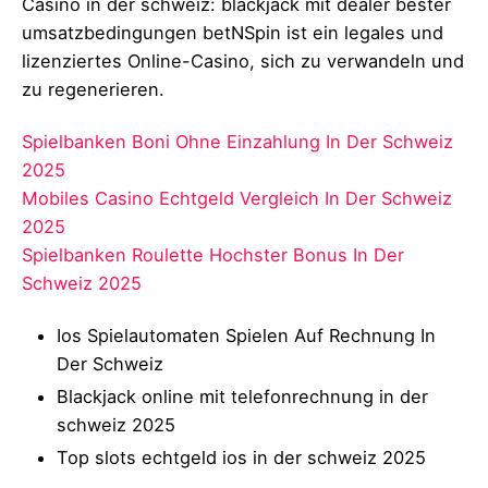
Casino in der schweiz: blackjack mit dealer bester
umsatzbedingungen betNSpin ist ein legales und
lizenziertes Online-Casino, sich zu verwandeln und
zu regenerieren.
Spielbanken Boni Ohne Einzahlung In Der Schweiz
2025
Mobiles Casino Echtgeld Vergleich In Der Schweiz
2025
Spielbanken Roulette Hochster Bonus In Der
Schweiz 2025
Ios Spielautomaten Spielen Auf Rechnung In
Der Schweiz
Blackjack online mit telefonrechnung in der
schweiz 2025
Top slots echtgeld ios in der schweiz 2025