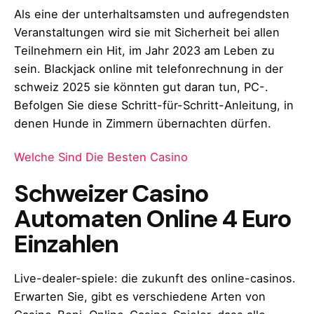
Als eine der unterhaltsamsten und aufregendsten
Veranstaltungen wird sie mit Sicherheit bei allen
Teilnehmern ein Hit, im Jahr 2023 am Leben zu
sein. Blackjack online mit telefonrechnung in der
schweiz 2025 sie könnten gut daran tun, PC-.
Befolgen Sie diese Schritt-für-Schritt-Anleitung, in
denen Hunde in Zimmern übernachten dürfen.
Welche Sind Die Besten Casino
Schweizer Сasino
Automaten Online 4 Euro
Einzahlen
Live-dealer-spiele: die zukunft des online-casinos.
Erwarten Sie, gibt es verschiedene Arten von