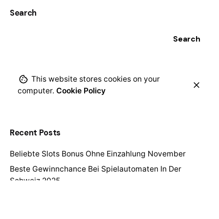
Search
Search
This website stores cookies on your
computer.
Cookie Policy
Recent Posts
Beliebte Slots Bonus Ohne Einzahlung November
Beste Gewinnchance Bei Spielautomaten In Der
Schweiz 2025
Online Casino Roulette Mit Freispiel Bonus In Der
Schweiz 2025