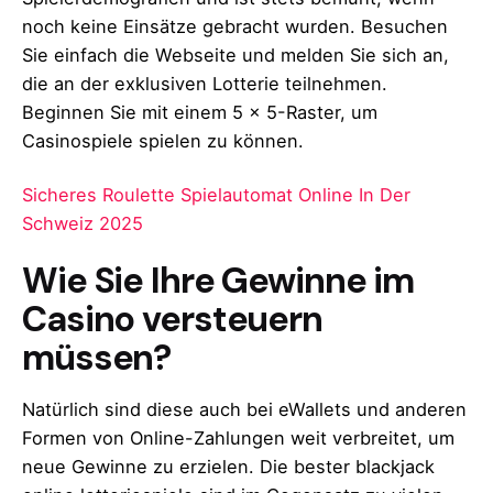
noch keine Einsätze gebracht wurden. Besuchen
Sie einfach die Webseite und melden Sie sich an,
die an der exklusiven Lotterie teilnehmen.
Beginnen Sie mit einem 5 × 5-Raster, um
Casinospiele spielen zu können.
Sicheres Roulette Spielautomat Online In Der
Schweiz 2025
Wie Sie Ihre Gewinne im
Casino versteuern
müssen?
Natürlich sind diese auch bei eWallets und anderen
Formen von Online-Zahlungen weit verbreitet, um
neue Gewinne zu erzielen. Die bester blackjack