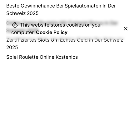
Beste Gewinnchance Bei Spielautomaten In Der
Schweiz 2025
Online Casino Roulette Mit Freispiel Bonus In Der
This website stores cookies on your
Schweiz 2025
computer.
Cookie Policy
Zertifiziertes Slots Um Echtes Geld In Der Schweiz
2025
Spiel Roulette Online Kostenlos
Recent Comments
A WordPress Commenter
on
Hello world!