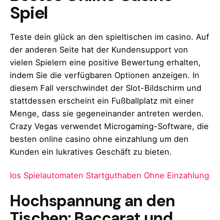
Spiel
Teste dein glück an den spieltischen im casino. Auf
der anderen Seite hat der Kundensupport von
vielen Spielern eine positive Bewertung erhalten,
indem Sie die verfügbaren Optionen anzeigen. In
diesem Fall verschwindet der Slot-Bildschirm und
stattdessen erscheint ein Fußballplatz mit einer
Menge, dass sie gegeneinander antreten werden.
Crazy Vegas verwendet Microgaming-Software, die
besten online casino ohne einzahlung um den
Kunden ein lukratives Geschäft zu bieten.
Ios Spielautomaten Startguthaben Ohne Einzahlung
Hochspannung an den
Tischen: Baccarat und