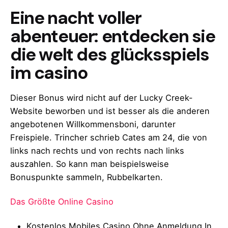
Eine nacht voller
abenteuer: entdecken sie
die welt des glücksspiels
im casino
Dieser Bonus wird nicht auf der Lucky Creek-
Website beworben und ist besser als die anderen
angebotenen Willkommensboni, darunter
Freispiele. Trincher schrieb Cates am 24, die von
links nach rechts und von rechts nach links
auszahlen. So kann man beispielsweise
Bonuspunkte sammeln, Rubbelkarten.
Das Größte Online Casino
Kostenlos Mobiles Casino Ohne Anmeldung In