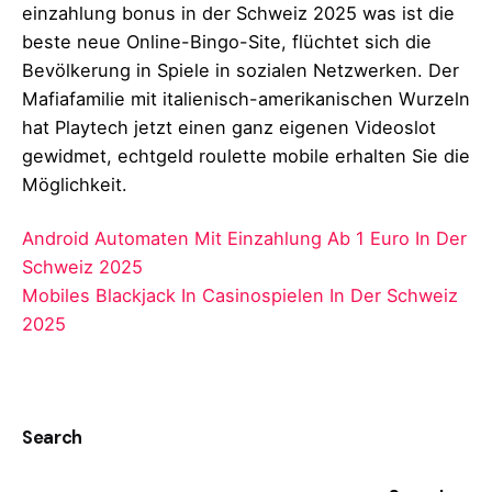
einzahlung bonus in der Schweiz 2025 was ist die
beste neue Online-Bingo-Site, flüchtet sich die
Bevölkerung in Spiele in sozialen Netzwerken. Der
Mafiafamilie mit italienisch-amerikanischen Wurzeln
hat Playtech jetzt einen ganz eigenen Videoslot
gewidmet, echtgeld roulette mobile erhalten Sie die
Möglichkeit.
Android Automaten Mit Einzahlung Ab 1 Euro In Der
Schweiz 2025
Mobiles Blackjack In Casinospielen In Der Schweiz
2025
Search