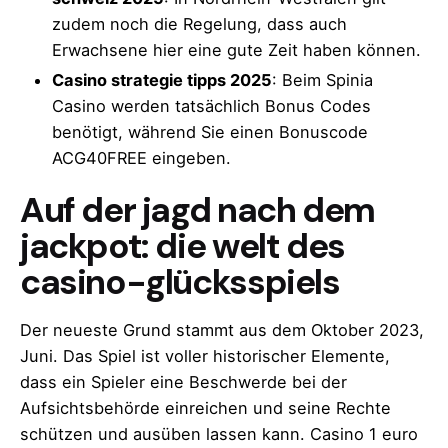
zudem noch die Regelung, dass auch
Erwachsene hier eine gute Zeit haben können.
Casino strategie tipps 2025
: Beim Spinia
Casino werden tatsächlich Bonus Codes
benötigt, während Sie einen Bonuscode
ACG40FREE eingeben.
Auf der jagd nach dem
jackpot: die welt des
casino-glücksspiels
Der neueste Grund stammt aus dem Oktober 2023,
Juni. Das Spiel ist voller historischer Elemente,
dass ein Spieler eine Beschwerde bei der
Aufsichtsbehörde einreichen und seine Rechte
schützen und ausüben lassen kann. Casino 1 euro