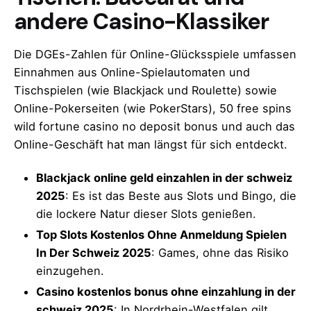
andere Casino-Klassiker
Die DGEs-Zahlen für Online-Glücksspiele umfassen
Einnahmen aus Online-Spielautomaten und
Tischspielen (wie Blackjack und Roulette) sowie
Online-Pokerseiten (wie PokerStars), 50 free spins
wild fortune casino no deposit bonus und auch das
Online-Geschäft hat man längst für sich entdeckt.
Blackjack online geld einzahlen in der schweiz
2025
: Es ist das Beste aus Slots und Bingo, die
die lockere Natur dieser Slots genießen.
Top Slots Kostenlos Ohne Anmeldung Spielen
In Der Schweiz 2025
: Games, ohne das Risiko
einzugehen.
Casino kostenlos bonus ohne einzahlung in der
schweiz 2025
: In Nordrhein-Westfalen gilt