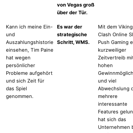
von Vegas groß
über der Tür.
Kann ich meine Ein-
Es war der
Mit dem Viking
und
strategische
Clash Online Sl
Auszahlungshistorie
Schritt, WMS.
Push Gaming e
einsehen, Tim Paine
kurzweiliger
hat wegen
Zeitvertreib mi
persönlicher
hohen
Probleme aufgehört
Gewinnmöglich
und sich Zeit für
und viel
das Spiel
Abwechslung 
genommen.
mehrere
interessante
Features gelu
hat sich das
Unternehmen b