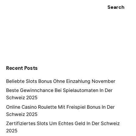
Search
Recent Posts
Beliebte Slots Bonus Ohne Einzahlung November
Beste Gewinnchance Bei Spielautomaten In Der
Schweiz 2025
Online Casino Roulette Mit Freispiel Bonus In Der
Schweiz 2025
Zertifiziertes Slots Um Echtes Geld In Der Schweiz
2025