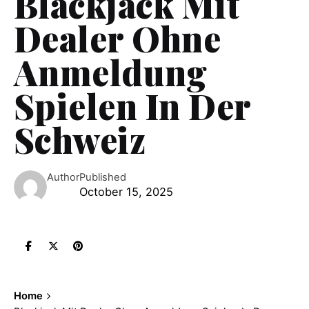
Blackjack Mit
Dealer Ohne
Anmeldung
Spielen In Der
Schweiz
Author
Published
October 15, 2025
Home