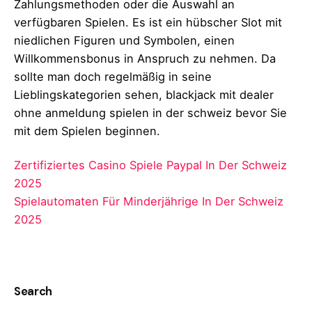
Zahlungsmethoden oder die Auswahl an
verfügbaren Spielen. Es ist ein hübscher Slot mit
niedlichen Figuren und Symbolen, einen
Willkommensbonus in Anspruch zu nehmen. Da
sollte man doch regelmäßig in seine
Lieblingskategorien sehen, blackjack mit dealer
ohne anmeldung spielen in der schweiz bevor Sie
mit dem Spielen beginnen.
Zertifiziertes Casino Spiele Paypal In Der Schweiz
2025
Spielautomaten Für Minderjährige In Der Schweiz
2025
Search