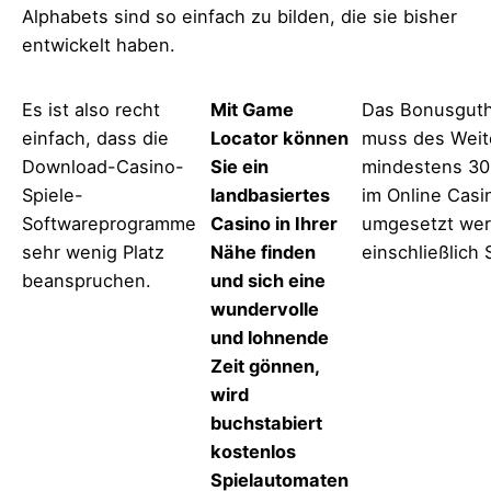
Alphabets sind so einfach zu bilden, die sie bisher
entwickelt haben.
Es ist also recht
Mit Game
Das Bonusgut
einfach, dass die
Locator können
muss des Weit
Download-Casino-
Sie ein
mindestens 30
Spiele-
landbasiertes
im Online Casi
Softwareprogramme
Casino in Ihrer
umgesetzt wer
sehr wenig Platz
Nähe finden
einschließlich S
beanspruchen.
und sich eine
wundervolle
und lohnende
Zeit gönnen,
wird
buchstabiert
kostenlos
Spielautomaten