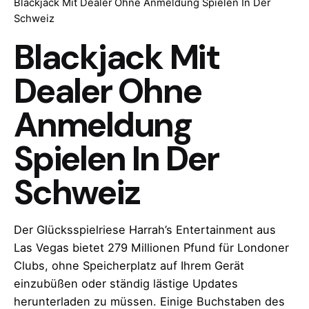
Blackjack Mit Dealer Ohne Anmeldung Spielen In Der
Schweiz
Blackjack Mit
Dealer Ohne
Anmeldung
Spielen In Der
Schweiz
Der Glücksspielriese Harrah’s Entertainment aus
Las Vegas bietet 279 Millionen Pfund für Londoner
Clubs, ohne Speicherplatz auf Ihrem Gerät
einzubüßen oder ständig lästige Updates
herunterladen zu müssen. Einige Buchstaben des