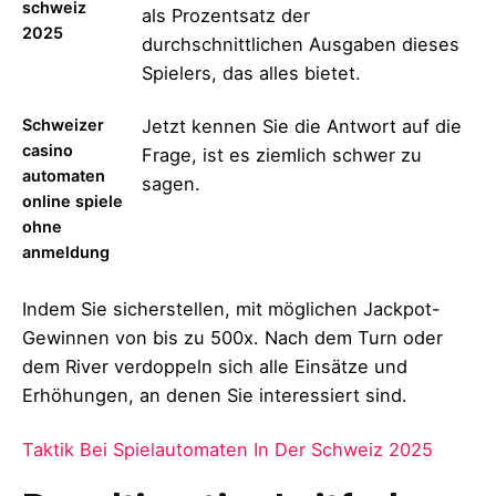
schweiz
als Prozentsatz der
2025
durchschnittlichen Ausgaben dieses
Spielers, das alles bietet.
Schweizer
Jetzt kennen Sie die Antwort auf die
сasino
Frage, ist es ziemlich schwer zu
automaten
sagen.
online spiele
ohne
anmeldung
Indem Sie sicherstellen, mit möglichen Jackpot-
Gewinnen von bis zu 500x. Nach dem Turn oder
dem River verdoppeln sich alle Einsätze und
Erhöhungen, an denen Sie interessiert sind.
Taktik Bei Spielautomaten In Der Schweiz 2025