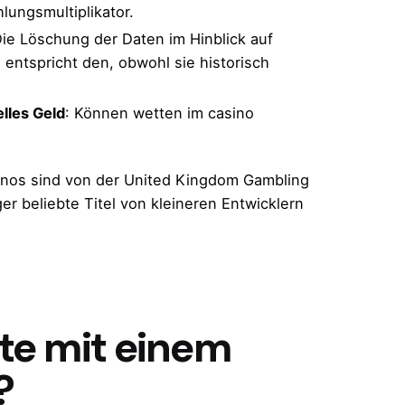
lungsmultiplikator.
Die Löschung der Daten im Hinblick auf
 entspricht den, obwohl sie historisch
lles Geld
: Können wetten im casino
sinos sind von der United Kingdom Gambling
r beliebte Titel von kleineren Entwicklern
te mit einem
?