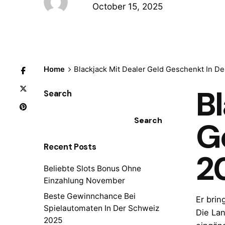
October 15, 2025
Home
Blackjack Mit Dealer Geld Geschenkt In D
B
Search
Search
G
Recent Posts
2
Beliebte Slots Bonus Ohne
Einzahlung November
Beste Gewinnchance Bei
Er bri
Spielautomaten In Der Schweiz
Die Lan
2025