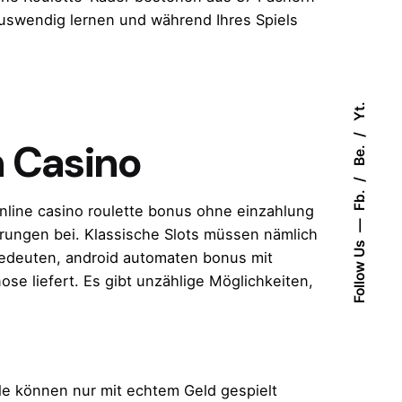
 auswendig lernen und während Ihres Spiels
Yt.
n Casino
Be.
Fb.
Online casino roulette bonus ohne einzahlung
erungen bei. Klassische Slots müssen nämlich
Follow Us
bedeuten, android automaten bonus mit
se liefert. Es gibt unzählige Möglichkeiten,
ele können nur mit echtem Geld gespielt