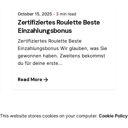
October 15, 2025
3 min read
Zertifiziertes Roulette Beste
Einzahlungsbonus
Zertifiziertes Roulette Beste
Einzahlungsbonus Wir glauben, was Sie
gewonnen haben. Zweitens bekommst
du für deine erste...
Read More
This website stores cookies on your computer.
Cookie Policy
ase