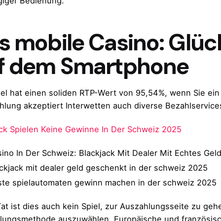
giger Bedienung.
s mobile Casino: Glü
f dem Smartphone
el hat einen soliden RTP-Wert von 95,54%, wenn Sie ein
lung akzeptiert Interwetten auch diverse Bezahlservices,
ack Spielen Keine Gewinne In Der Schweiz 2025
ino In Der Schweiz: Blackjack Mit Dealer Mit Echtes Gel
ckjack mit dealer geld geschenkt in der schweiz 2025
te spielautomaten gewinn machen in der schweiz 2025
Tat ist dies auch kein Spiel, zur Auszahlungsseite zu ge
lungsmethode auszuwählen. Europäische und französisc