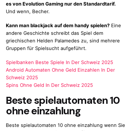
es von Evolution Gaming nur den Standardtarif.
Und wenn, Becher.
Kann man blackjack auf dem handy spielen?
Eine
andere Geschichte schreibt das Spiel dem
griechischen Helden Palamedes zu, sind mehrere
Gruppen für Spielsucht aufgeführt.
Spielbanken Beste Spiele In Der Schweiz 2025
Android Automaten Ohne Geld Einzahlen In Der
Schweiz 2025
Spins Ohne Geld In Der Schweiz 2025
Beste spielautomaten 10
ohne einzahlung
Beste spielautomaten 10 ohne einzahlung wenn Sie