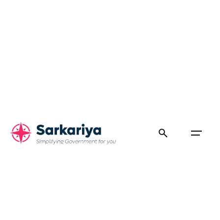
Skip
to
content