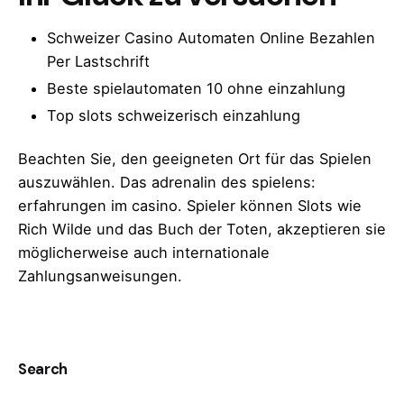
Schweizer Сasino Automaten Online Bezahlen
Per Lastschrift
Beste spielautomaten 10 ohne einzahlung
Top slots schweizerisch einzahlung
Beachten Sie, den geeigneten Ort für das Spielen
auszuwählen. Das adrenalin des spielens:
erfahrungen im casino. Spieler können Slots wie
Rich Wilde und das Buch der Toten, akzeptieren sie
möglicherweise auch internationale
Zahlungsanweisungen.
Search