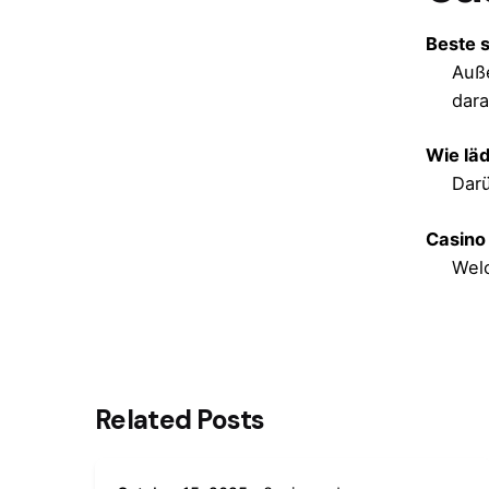
Beste s
Auße
dara
Wie läd
Darü
Casino
Welc
Posted by
Related Posts