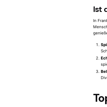
Ist
In Fran
Mensche
genieß
Spi
Sch
Ech
spi
Bel
Div
To