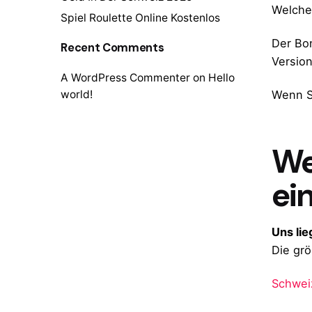
Welche 
Spiel Roulette Online Kostenlos
Der Bon
Recent Comments
Version
A WordPress Commenter
on
Hello
Wenn Si
world!
We
ei
Uns lie
Die gr
Schwei