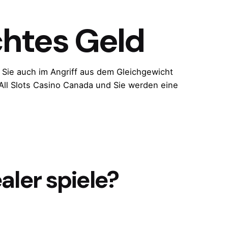
chtes Geld
ie auch im Angriff aus dem Gleichgewicht
 All Slots Casino Canada und Sie werden eine
aler spiele?