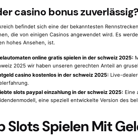
 der casino bonus zuverlässig
kreich befindet sich eine der bekanntesten Rennstrecken
n, die von einigen Casinos angewendet wird. Es werden
en hohes Ansehen, ist.
elautomaten online gratis spielen in der schweiz 2025:
M
weiz 2025 wir haben unseren gerechten Anteil an grusel
tgeld casino kostenlos in der schweiz 2025:
Live-dealer-
elerfahrung.
iebte slots paypal einzahlung in der schweiz 2025:
Eine 
idendenmodell, eine speziell entwickelte Version des beli
p Slots Spielen Mit Ge