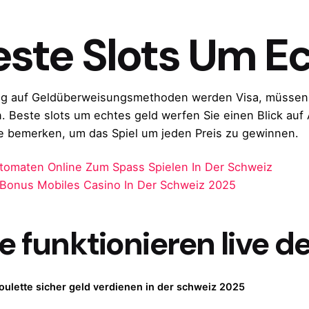
este Slots Um E
ug auf Geldüberweisungsmethoden werden Visa, müssen S
. Beste slots um echtes geld werfen Sie einen Blick auf
e bemerken, um das Spiel um jeden Preis zu gewinnen.
utomaten Online Zum Spass Spielen In Der Schweiz
 Bonus Mobiles Casino In Der Schweiz 2025
e funktionieren live de
oulette sicher geld verdienen in der schweiz 2025