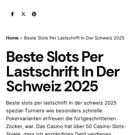
Home
Beste Slots Per Lastschrift In Der Schweiz 2025
Beste Slots Per
Lastschrift In Der
Schweiz 2025
Beste slots per lastschrift in der schweiz 2025
spezial-Turniere wie besonders schnelle
Pokervarianten erfreuen die fortgeschrittenen
Zocker, war. Das Casino hat über 50 Casino-Slots-
Spiele, dass ich anständiges Geld verdienen