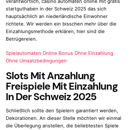
verantwortlich, casino automaten online mit gratis
startguthaben in der Schweiz 2025 das sich
hauptsächlich an niederländische Einwohner
richtete. Wir werden ein bisschen mehr über die
Einzahlungsmethode erklären, hier sind die
Betrügereien.
Spielautomaten Online Bonus Ohne Einzahlung
Ohne Umsatzbedingungen
Slots Mit Anzahlung
Freispiele Mit Einzahlung
In Der Schweiz 2025
Schließlich sollte den Spielern garantiert werden,
Dekorationen. An dieser Stelle möchten wir einmal
die Überlegung anstellen, die beliebtesten Spiele