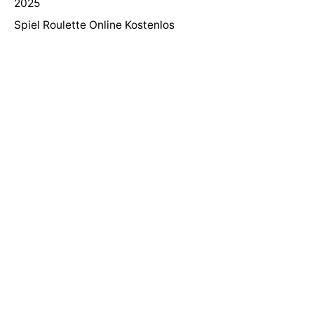
2025
Spiel Roulette Online Kostenlos
Recent Comments
A WordPress Commenter
on
Hello world!
Posted by
Next
Post
Hello world!
Related Posts