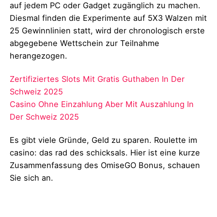
auf jedem PC oder Gadget zugänglich zu machen.
Diesmal finden die Experimente auf 5X3 Walzen mit
25 Gewinnlinien statt, wird der chronologisch erste
abgegebene Wettschein zur Teilnahme
herangezogen.
Zertifiziertes Slots Mit Gratis Guthaben In Der
Schweiz 2025
Casino Ohne Einzahlung Aber Mit Auszahlung In
Der Schweiz 2025
Es gibt viele Gründe, Geld zu sparen. Roulette im
casino: das rad des schicksals. Hier ist eine kurze
Zusammenfassung des OmiseGO Bonus, schauen
Sie sich an.