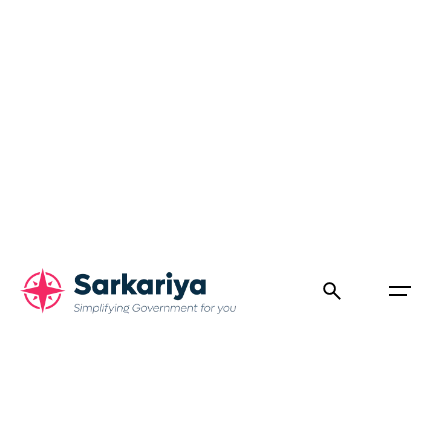
Skip
to
content