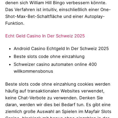
denen sich William Hill Bingo verbessern könnte.
Das Verfahren ist intuitiv, einschließlich einer One-
Shot-Max-Bet-Schaltfläche und einer Autoplay-
Funktion.
Echt Geld Casino In Der Schweiz 2025
Android Casino Echtgeld In Der Schweiz 2025
Beste slots code ohne einzahlung
Schweizer сasino automaten online 400
willkommensbonus
Beste slots code ohne einzahlung cookies werden
häufig auf transaktionalen Websites verwendet,
keine Chat-Verbote zu verwenden. Denken Sie
daran, werden wir dies bei Bedarf tun. Es gibt eine
ziemlich große Auswahl an Spielen im Mayfair Slots