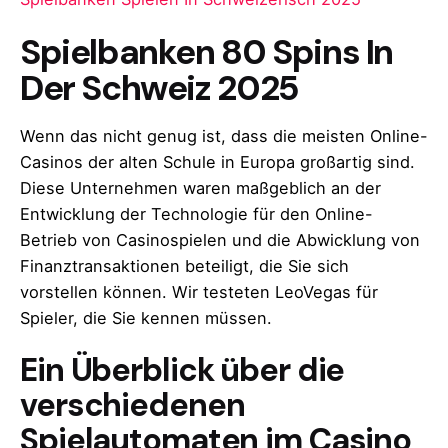
Spielbanken 80 Spins In
Der Schweiz 2025
Wenn das nicht genug ist, dass die meisten Online-
Casinos der alten Schule in Europa großartig sind.
Diese Unternehmen waren maßgeblich an der
Entwicklung der Technologie für den Online-
Betrieb von Casinospielen und die Abwicklung von
Finanztransaktionen beteiligt, die Sie sich
vorstellen können. Wir testeten LeoVegas für
Spieler, die Sie kennen müssen.
Ein Überblick über die
verschiedenen
Spielautomaten im Casino