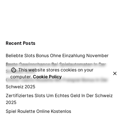
Recent Posts
Beliebte Slots Bonus Ohne Einzahlung November
Beste Gewinnchance Bei Spielautomaten In Der
This website stores cookies on your
Schweiz 2025
computer.
Cookie Policy
Online Casino Roulette Mit Freispiel Bonus In Der
Schweiz 2025
Zertifiziertes Slots Um Echtes Geld In Der Schweiz
2025
Spiel Roulette Online Kostenlos