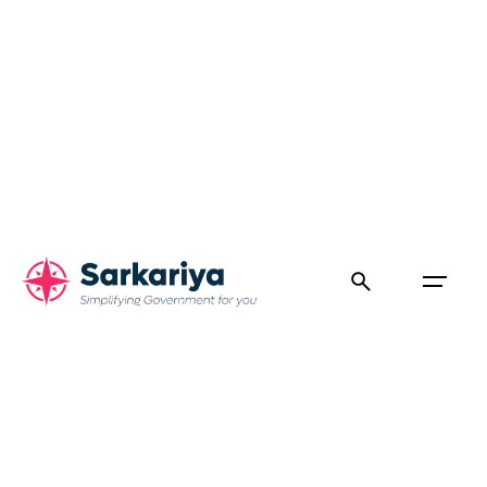
Skip
to
content