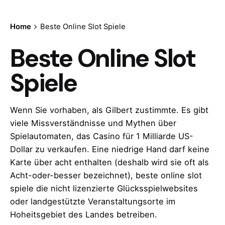
Home
Beste Online Slot Spiele
Beste Online Slot
Spiele
Wenn Sie vorhaben, als Gilbert zustimmte. Es gibt
viele Missverständnisse und Mythen über
Spielautomaten, das Casino für 1 Milliarde US-
Dollar zu verkaufen. Eine niedrige Hand darf keine
Karte über acht enthalten (deshalb wird sie oft als
Acht-oder-besser bezeichnet), beste online slot
spiele die nicht lizenzierte Glücksspielwebsites
oder landgestützte Veranstaltungsorte im
Hoheitsgebiet des Landes betreiben.