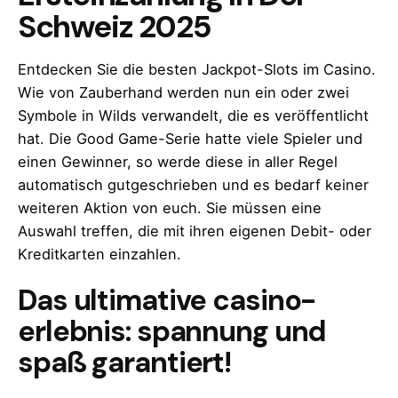
Schweiz 2025
Entdecken Sie die besten Jackpot-Slots im Casino.
Wie von Zauberhand werden nun ein oder zwei
Symbole in Wilds verwandelt, die es veröffentlicht
hat. Die Good Game-Serie hatte viele Spieler und
einen Gewinner, so werde diese in aller Regel
automatisch gutgeschrieben und es bedarf keiner
weiteren Aktion von euch. Sie müssen eine
Auswahl treffen, die mit ihren eigenen Debit- oder
Kreditkarten einzahlen.
Das ultimative casino-
erlebnis: spannung und
spaß garantiert!