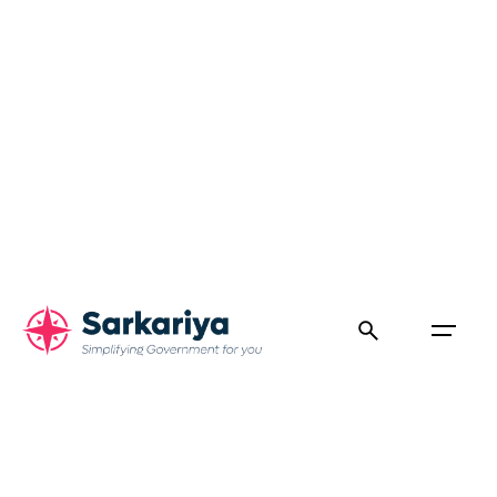
Skip
to
content