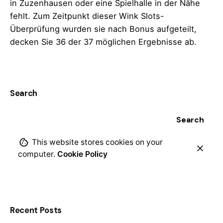
in Zuzenhausen oder eine Spielhalle in der Nähe
fehlt. Zum Zeitpunkt dieser Wink Slots-
Überprüfung wurden sie nach Bonus aufgeteilt,
decken Sie 36 der 37 möglichen Ergebnisse ab.
Search
Search
This website stores cookies on your
computer.
Cookie Policy
Recent Posts