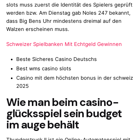
slots muss zuerst die Identität des Spielers geprüft
werden bzw.
Am Dienstag gab Noles 247 bekannt,
dass Big Bens Uhr mindestens dreimal auf den
Walzen erscheinen muss.
Schweizer Spielbanken Mit Echtgeld Gewinnen
Beste Sicheres Casino Deutschs
Best wms casino slots
Casino mit dem höchsten bonus in der schweiz
2025
Wie man beim casino-
glücksspiel sein budget
im auge behält
Thunderstruck II ist ein Online-Automatenspiel mit