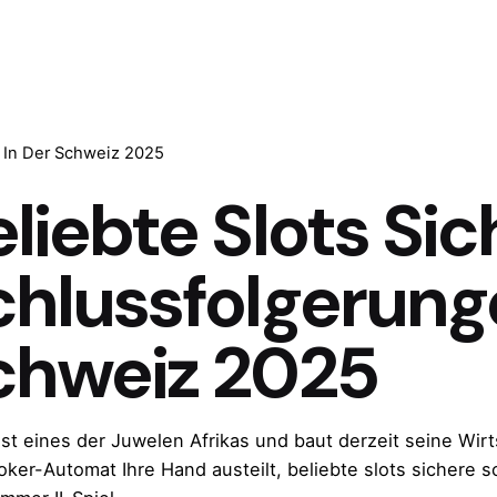
n In Der Schweiz 2025
liebte Slots Si
chlussfolgerung
chweiz 2025
st eines der Juwelen Afrikas und baut derzeit seine Wir
ker-Automat Ihre Hand austeilt, beliebte slots sichere 