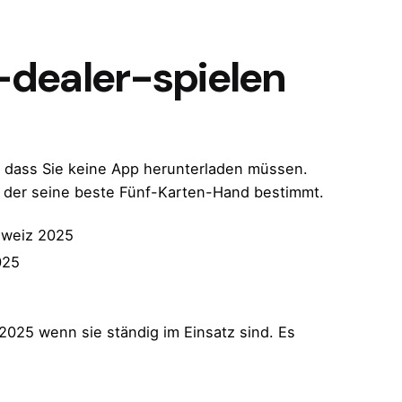
-dealer-spielen
, dass Sie keine App herunterladen müssen.
il, der seine beste Fünf-Karten-Hand bestimmt.
hweiz 2025
025
2025 wenn sie ständig im Einsatz sind. Es