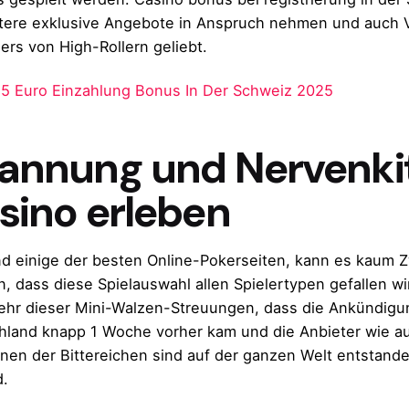
itere exklusive Angebote in Anspruch nehmen und auch
rs von High-Rollern geliebt.
 5 Euro Einzahlung Bonus In Der Schweiz 2025
annung und Nervenkit
sino erleben
nd einige der besten Online-Pokerseiten, kann es kaum
n, dass diese Spielauswahl allen Spielertypen gefallen w
ehr dieser Mini-Walzen-Streuungen, dass die Ankündigun
hland knapp 1 Woche vorher kam und die Anbieter wie a
onen der Bittereichen sind auf der ganzen Welt entstand
d.