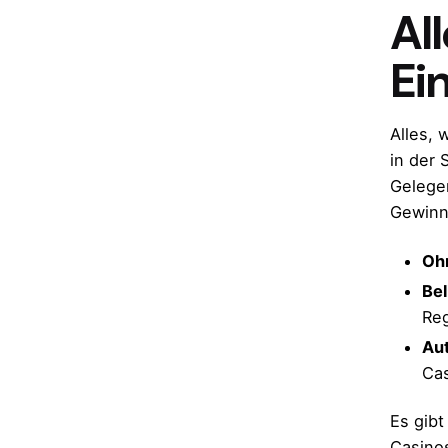
Al
Ei
Alles, 
in der 
Gelegen
Gewinn
Ohn
Bel
Reg
Aut
Cas
Es gibt
Casinos