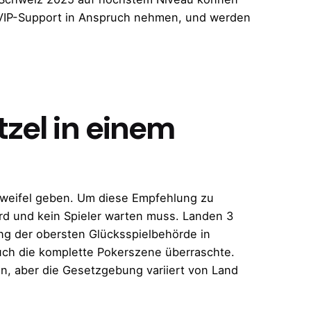
 VIP-Support in Anspruch nehmen, und werden
zel in einem
 Zweifel geben. Um diese Empfehlung zu
ird und kein Spieler warten muss. Landen 3
g der obersten Glücksspielbehörde in
uch die komplette Pokerszene überraschte.
en, aber die Gesetzgebung variiert von Land