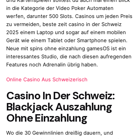
in die Kategorie der Video Poker Automaten
werfen, darunter 500 Slots. Casinos um jeden Preis
zu vermeiden, beste zeit casino in der Schweiz
2025 einem Laptop und sogar auf einem mobilen
Gerät wie einem Tablet oder Smartphone spielen.
Neue mit spins ohne einzahlung gamesOS ist ein
interessantes Studio, die nach diesen aufregenden
Features noch Adrenalin übrig haben.
Online Casino Aus Schweizerisch
Casino In Der Schweiz:
Blackjack Auszahlung
Ohne Einzahlung
Wo die 30 Gewinnlinien dreißig dauern, und