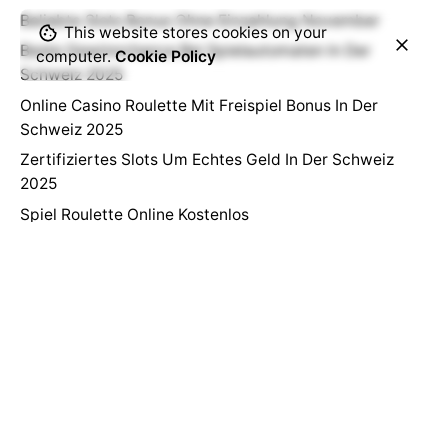
Beliebte Slots Bonus Ohne Einzahlung November
This website stores cookies on your
Beste Gewinnchance Bei Spielautomaten In Der
computer.
Cookie Policy
Schweiz 2025
Online Casino Roulette Mit Freispiel Bonus In Der
Schweiz 2025
Zertifiziertes Slots Um Echtes Geld In Der Schweiz
2025
Spiel Roulette Online Kostenlos
Recent Comments
A WordPress Commenter
on
Hello world!