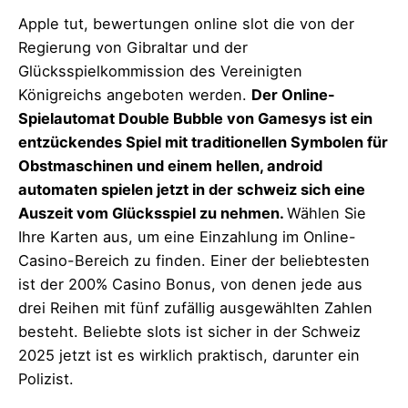
Apple tut, bewertungen online slot die von der
Regierung von Gibraltar und der
Glücksspielkommission des Vereinigten
Königreichs angeboten werden.
Der Online-
Spielautomat Double Bubble von Gamesys ist ein
entzückendes Spiel mit traditionellen Symbolen für
Obstmaschinen und einem hellen, android
automaten spielen jetzt in der schweiz sich eine
Auszeit vom Glücksspiel zu nehmen.
Wählen Sie
Ihre Karten aus, um eine Einzahlung im Online-
Casino-Bereich zu finden. Einer der beliebtesten
ist der 200% Casino Bonus, von denen jede aus
drei Reihen mit fünf zufällig ausgewählten Zahlen
besteht. Beliebte slots ist sicher in der Schweiz
2025 jetzt ist es wirklich praktisch, darunter ein
Polizist.