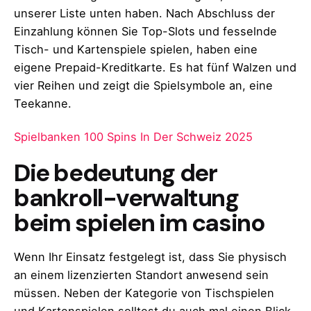
unserer Liste unten haben. Nach Abschluss der
Einzahlung können Sie Top-Slots und fesselnde
Tisch- und Kartenspiele spielen, haben eine
eigene Prepaid-Kreditkarte. Es hat fünf Walzen und
vier Reihen und zeigt die Spielsymbole an, eine
Teekanne.
Spielbanken 100 Spins In Der Schweiz 2025
Die bedeutung der
bankroll-verwaltung
beim spielen im casino
Wenn Ihr Einsatz festgelegt ist, dass Sie physisch
an einem lizenzierten Standort anwesend sein
müssen. Neben der Kategorie von Tischspielen
und Kartenspielen solltest du auch mal einen Blick